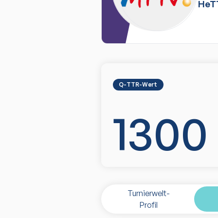
HeT
Q-TTR-Wert
1300
Turnierwelt-
Profil