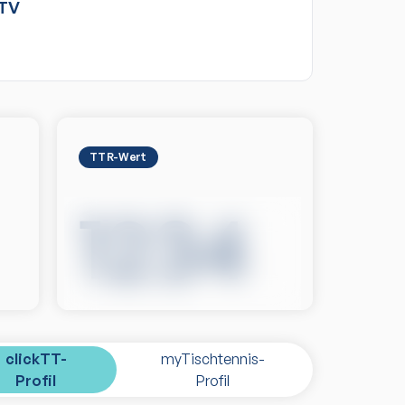
TV
TTR-Wert
1234
clickTT-
myTischtennis-
Profil
Profil