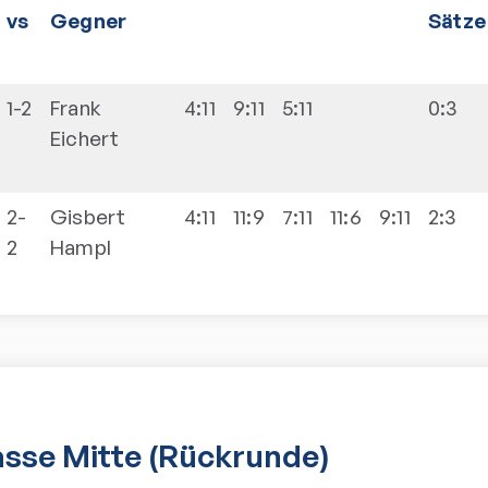
vs
Gegner
Sätze
1-2
Frank
4:11
9:11
5:11
0:3
Eichert
2-
Gisbert
4:11
11:9
7:11
11:6
9:11
2:3
2
Hampl
lasse Mitte (Rückrunde)