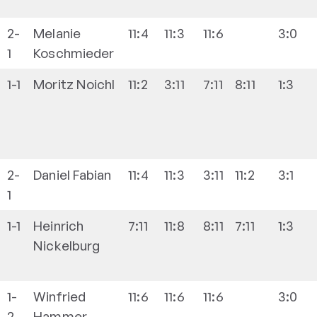
2-
Melanie
11:4
11:3
11:6
3:0
1
Koschmieder
1-1
Moritz
Noichl
11:2
3:11
7:11
8:11
1:3
2-
Daniel
Fabian
11:4
11:3
3:11
11:2
3:1
1
1-1
Heinrich
7:11
11:8
8:11
7:11
1:3
Nickelburg
1-
Winfried
11:6
11:6
11:6
3:0
2
Hammer