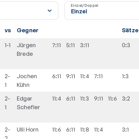
Einzel/Doppel
vs
Gegner
Sätze
1-1
Jürgen
7:11
5:11
3:11
0:3
Brede
2-
Jochen
6:11
9:11
11:4
7:11
1:3
1
Kühn
2-
Edgar
11:4
6:11
11:3
9:11
11:6
3:2
1
Schefler
2-
Ulli
Horn
11:6
6:11
11:8
11:4
3:1
2