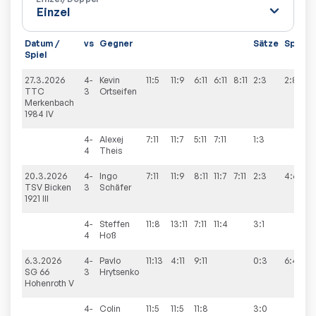
Datum /
vs
Gegner
Sätze
Spiele
Spiel
27.3.2026
4-
Kevin
11:5
11:9
6:11
6:11
8:11
2:3
2:8
TTC
3
Ortseifen
Merkenbach
1984 IV
4-
Alexej
7:11
11:7
5:11
7:11
1:3
4
Theis
20.3.2026
4-
Ingo
7:11
11:9
8:11
11:7
7:11
2:3
4:6
TSV Bicken
3
Schäfer
1921 III
4-
Steffen
11:8
13:11
7:11
11:4
3:1
4
Hoß
6.3.2026
4-
Pavlo
11:13
4:11
9:11
0:3
6:4
SG 66
3
Hrytsenko
Hohenroth V
4-
Colin
11:5
11:5
11:8
3:0