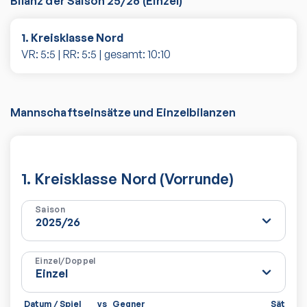
Bilanz der Saison
25/26
(
Einzel
)
1. Kreisklasse Nord
VR:
5
:
5
| RR:
5
:
5
| gesamt:
10
:
10
Mannschaftseinsätze und Einzelbilanzen
1. Kreisklasse Nord (Vorrunde)
Saison
Einzel/Doppel
Datum / Spiel
vs
Gegner
Sätze
S