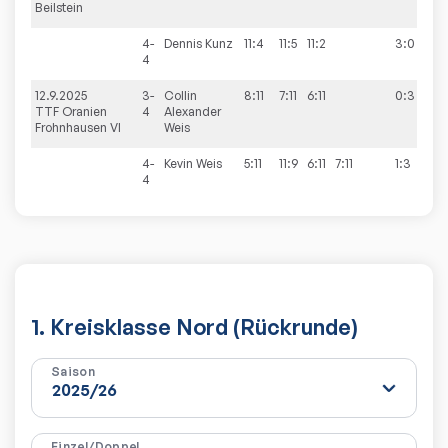
Beilstein
4-
Dennis
Kunz
11:4
11:5
11:2
3:0
4
12.9.2025
3-
Collin
8:11
7:11
6:11
0:3
3
TTF Oranien
4
Alexander
Frohnhausen VI
Weis
4-
Kevin
Weis
5:11
11:9
6:11
7:11
1:3
4
1. Kreisklasse Nord (Rückrunde)
Saison
Einzel/Doppel