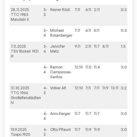
28.11.2025
3-
Reiner
Rödl
7:11
6:11
2:11
0:3
2
TTC 1983
3
Mandeln II
3-
Michael
7:11
6:11
5:11
0:3
4
Rosenberger
7.11.2025
3-
Jennifer
9:11
2:11
11:7
8:11
1:3
6
TSV Bicken 1921
4
Metz
III
4-
Ramon
12:10
11:0
11:4
3:0
4
Carrascosa-
Santos
31.10.2025
4-
Volker
Alt
12:10
7:11
7:11
11:9
13:11
3:2
9
TTC 1964
3
Großaltenstädten
IV
4-
Arno
Karger
11:7
11:7
11:7
3:0
4
19.9.2025
4-
Otto
Pflaum
11:7
11:9
11:9
3:0
6
Tuspo 1920
3