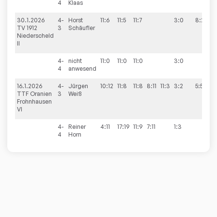
4
Klaas
30.1.2026
4-
Horst
11:6
11:5
11:7
3:0
8:2
TV 1912
3
Schäufler
Niederscheld
II
4-
nicht
11:0
11:0
11:0
3:0
4
anwesend
16.1.2026
4-
Jürgen
10:12
11:8
11:8
8:11
11:3
3:2
5:5
TTF Oranien
3
Weiß
Frohnhausen
VI
4-
Reiner
4:11
17:19
11:9
7:11
1:3
4
Horn