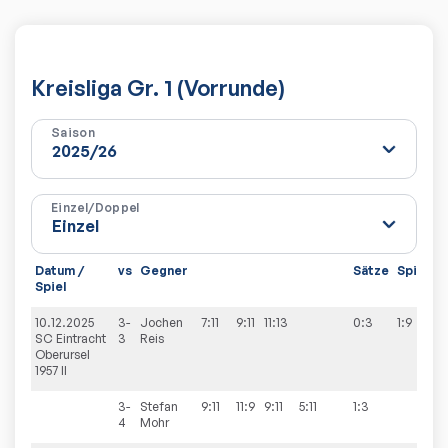
Kreisliga Gr. 1 (Vorrunde)
Saison
Einzel/Doppel
Datum /
vs
Gegner
Sätze
Spiele
Spiel
10.12.2025
3-
Jochen
7:11
9:11
11:13
0:3
1:9
SC Eintracht
3
Reis
Oberursel
1957 II
3-
Stefan
9:11
11:9
9:11
5:11
1:3
4
Mohr