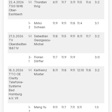
22.4.2026
1-1
Thorsten
6:11
11:7
3:11
11:5
11:6
3:2
5:5
TSG 1898
Ihrig
Ober-
Eschbach
1-
Mirko
11:9
9:11
11:8
11:4
3:1
2
Schwan
27.3.2026
1-1
Sebastian
11:8
11:5
9:11
8:11
11:7
3:2
9:1
TV
Georgescu-
Oberstedten
Michel
1887 IV
2-
Florian
11:7
11:9
11:9
3:0
1
Dörfler
18.3.2026
1-1
Karlheinz
8:11
11:8
9:11
12:10
11:8
3:2
5:5
TTC OE
Moxter
Clarity
Telefonie-
Systeme
Bad
Homburg
e.V. VII
1-
Meng
Yu
9:11
11:7
7:11
5:11
1:3
2