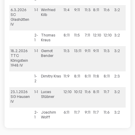
6.3.2026
1-1
Winfried
11:4
9:11
11:3
8:11
11:6
3:2
9:1
SC
Kilb
Glashütten
IV
2-
Thomas
8:11
11:5
7:11
12:10
12:10
3:2
1
Kraus
18.2.2026
1-1
Gernot
11:3
13:11
9:11
9:11
11:3
3:2
7:3
TTC
Bender
Königstein
1948 IV
1-
Dimitry
Kras
11:9
8:11
8:11
11:8
8:11
2:3
2
23.1.2026
1-1
Lucas
12:10
10:12
11:6
8:11
11:7
3:2
6:4
SG Hausen
Stübner
IV
2-
Joachim
6:11
11:7
9:11
11:7
11:6
3:2
1
Wolff