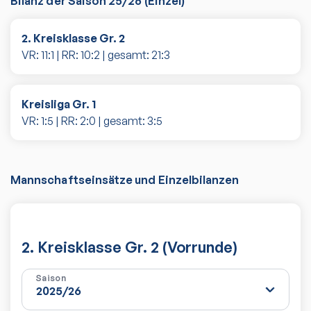
Bilanz der Saison
25/26
(
Einzel
)
2. Kreisklasse Gr. 2
VR:
11
:
1
| RR:
10
:
2
| gesamt:
21
:
3
Kreisliga Gr. 1
VR:
1
:
5
| RR:
2
:
0
| gesamt:
3
:
5
Mannschaftseinsätze und Einzelbilanzen
2. Kreisklasse Gr. 2 (Vorrunde)
Saison