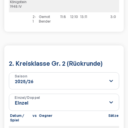
Königstein
1948 IV
2-
Gernot
11:8
12:10
13:11
3:0
1
Bender
2. Kreisklasse Gr. 2 (Rückrunde)
Saison
Einzel/Doppel
Datum /
vs
Gegner
Sätze
Spi
Spiel