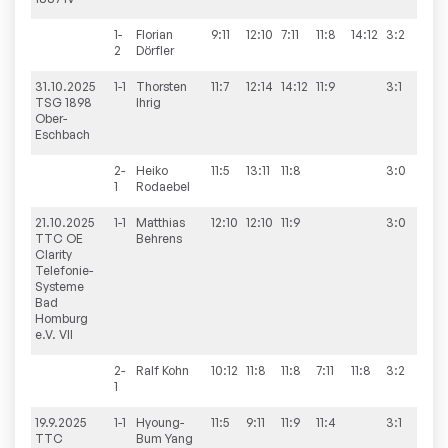
1-
Florian
9:11
12:10
7:11
11:8
14:12
3:2
2
Dörfler
31.10.2025
1-1
Thorsten
11:7
12:14
14:12
11:9
3:1
6:
TSG 1898
Ihrig
Ober-
Eschbach
2-
Heiko
11:5
13:11
11:8
3:0
1
Rodaebel
21.10.2025
1-1
Matthias
12:10
12:10
11:9
3:0
10:
TTC OE
Behrens
Clarity
Telefonie-
Systeme
Bad
Homburg
e.V. VII
2-
Ralf
Kohn
10:12
11:8
11:8
7:11
11:8
3:2
1
19.9.2025
1-1
Hyoung-
11:5
9:11
11:9
11:4
3:1
8:
TTC
Bum
Yang