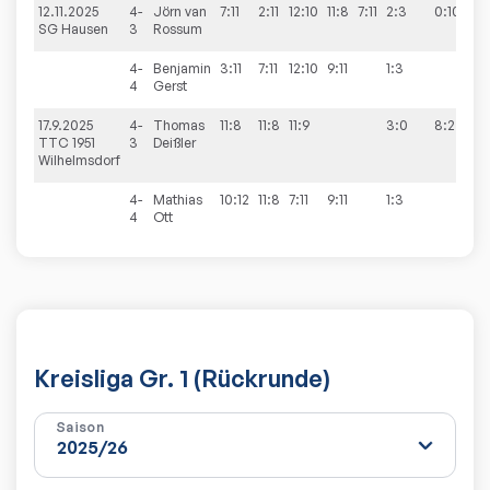
12.11.2025
4-
Jörn van
7:11
2:11
12:10
11:8
7:11
2:3
0:10
SG Hausen
3
Rossum
4-
Benjamin
3:11
7:11
12:10
9:11
1:3
4
Gerst
17.9.2025
4-
Thomas
11:8
11:8
11:9
3:0
8:2
TTC 1951
3
Deißler
Wilhelmsdorf
4-
Mathias
10:12
11:8
7:11
9:11
1:3
4
Ott
Kreisliga Gr. 1 (Rückrunde)
Saison