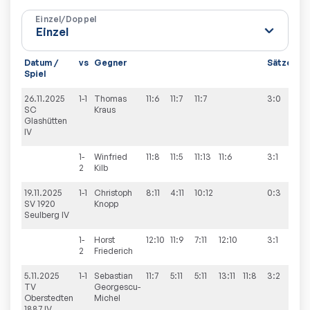
Einzel/Doppel
Datum /
vs
Gegner
Sätze
Sp
Spiel
26.11.2025
1-1
Thomas
11:6
11:7
11:7
3:0
8:
SC
Kraus
Glashütten
IV
1-
Winfried
11:8
11:5
11:13
11:6
3:1
2
Kilb
19.11.2025
1-1
Christoph
8:11
4:11
10:12
0:3
6:
SV 1920
Knopp
Seulberg IV
1-
Horst
12:10
11:9
7:11
12:10
3:1
2
Friederich
5.11.2025
1-1
Sebastian
11:7
5:11
5:11
13:11
11:8
3:2
8:
TV
Georgescu-
Oberstedten
Michel
1887 IV