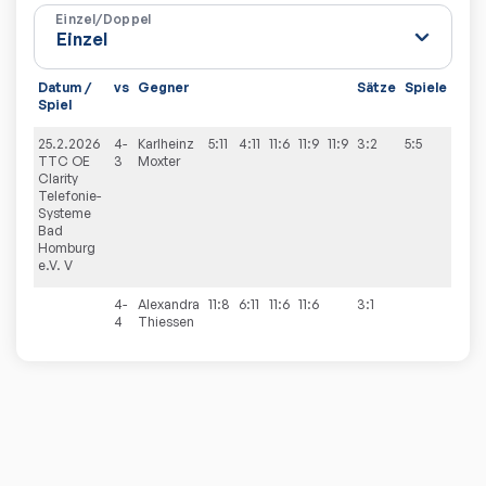
Einzel/Doppel
Datum /
vs
Gegner
Sätze
Spiele
Spiel
25.2.2026
4-
Karlheinz
5:11
4:11
11:6
11:9
11:9
3:2
5:5
TTC OE
3
Moxter
Clarity
Telefonie-
Systeme
Bad
Homburg
e.V. V
4-
Alexandra
11:8
6:11
11:6
11:6
3:1
4
Thiessen