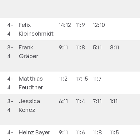
4-
Felix
14:12
11:9
12:10
4
Kleinschmidt
3-
Frank
9:11
11:8
5:11
8:11
4
Gräber
4-
Matthias
11:2
17:15
11:7
4
Feudtner
3-
Jessica
6:11
11:4
7:11
1:11
4
Koncz
4-
Heinz
Bayer
9:11
11:6
11:8
11:5