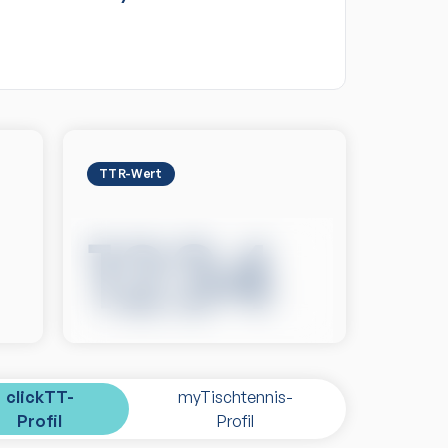
TTR-Wert
1234
clickTT-
myTischtennis-
Profil
Profil