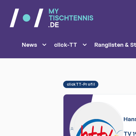
News
click-TT
Ranglisten & St
clickTT-Profil
Han
TV 1