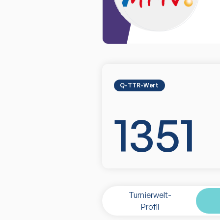
Q-TTR-Wert
1351
Turnierwelt-
Profil