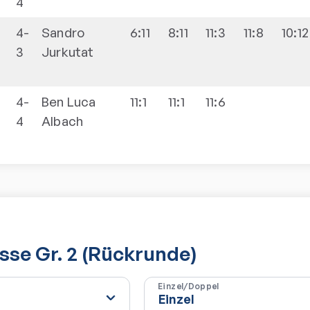
4
4-
Sandro
6:11
8:11
11:3
11:8
10:12
3
Jurkutat
4-
Ben Luca
11:1
11:1
11:6
4
Albach
asse Gr. 2 (Rückrunde)
Einzel/Doppel