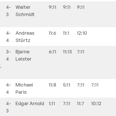
4-
Walter
9:11
9:11
9:11
3
Schmidt
4-
Andreas
11:6
11:1
12:10
4
Stürtz
3-
Bjarne
6:11
11:13
7:11
4
Leister
.
4-
Michael
11:8
5:11
7:11
7:11
4
Paris
4-
Edgar
Arnold
1:11
7:11
11:7
10:12
3