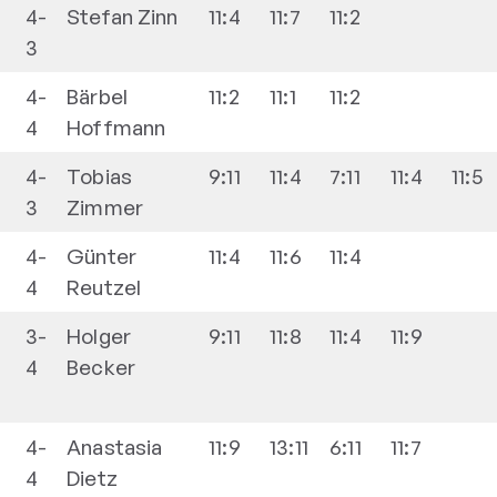
4-
Stefan
Zinn
11:4
11:7
11:2
3
4-
Bärbel
11:2
11:1
11:2
4
Hoffmann
4-
Tobias
9:11
11:4
7:11
11:4
11:5
3
Zimmer
4-
Günter
11:4
11:6
11:4
4
Reutzel
3-
Holger
9:11
11:8
11:4
11:9
4
Becker
4-
Anastasia
11:9
13:11
6:11
11:7
4
Dietz