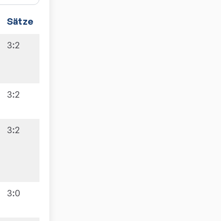
Sätze
Spiele
3:2
5:5
3:2
3:2
5:5
3:0