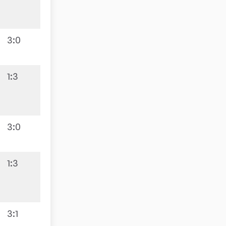
3:0
1:3
5:5
3:0
1:3
3:7
3:1