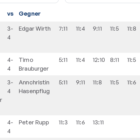
vs
Gegner
3-
Edgar
Wirth
7:11
11:4
9:11
11:5
11:8
4
4-
Timo
5:11
11:4
12:10
8:11
11:5
4
Brauburger
3-
Annchristin
5:11
9:11
11:8
11:5
11:6
4
Hasenpflug
r
4-
Peter
Rupp
11:3
11:6
13:11
4