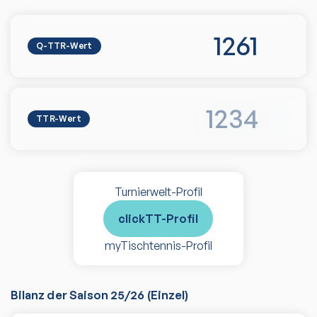
1261
Q-TTR-Wert
1234
TTR-Wert
Turnierwelt-Profil
clickTT-Profil
myTischtennis-Profil
Bilanz der Saison
25/26
(
Einzel
)