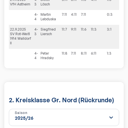
VfH Astheim
3
Lösch
4-
Martin
7:11
4:11
7:11
0:3
4
Lebduska
22.9.2025
4-
Siegfried
11:7
9:11
11:6
11:3
3:1
5:5
SV Rot-Weiß
3
Liersch
1914 Walldorf
II
4-
Peter
11:8
7:11
8:11
6:11
1:3
4
Hradsky
2. Kreisklasse Gr. Nord (Rückrunde)
Saison