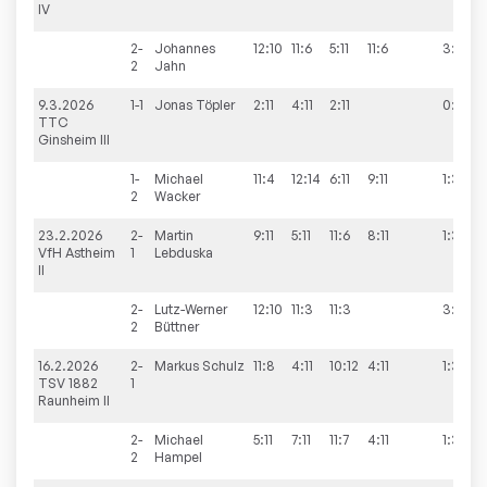
IV
2-
Johannes
12:10
11:6
5:11
11:6
3:1
2
Jahn
9.3.2026
1-1
Jonas
Töpler
2:11
4:11
2:11
0:3
TTC
Ginsheim III
1-
Michael
11:4
12:14
6:11
9:11
1:3
2
Wacker
23.2.2026
2-
Martin
9:11
5:11
11:6
8:11
1:3
VfH Astheim
1
Lebduska
II
2-
Lutz-Werner
12:10
11:3
11:3
3:0
2
Büttner
16.2.2026
2-
Markus
Schulz
11:8
4:11
10:12
4:11
1:3
TSV 1882
1
Raunheim II
2-
Michael
5:11
7:11
11:7
4:11
1:3
2
Hampel