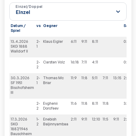
Einzel/Doppel
Datum /
vs
Gegner
Sätze
Spiel
13.4.2026
2-
Klaus
Eigler
6:11
9:11
8:11
0:3
SKG 1888
1
Walldorf II
2-
Carsten
Volz
16:18
7:11
4:11
0:3
2
30.3.2026
2-
Thomas
Mc
11:9
11:8
5:11
7:11
13:15
2:3
SF 1951
1
Briar
Bischofsheim
III
2-
Evghenii
11:6
11:8
8:11
11:8
3:1
2
Dorofeev
17.3.2026
1-
Enebish
2:11
9:11
12:10
11:5
9:11
2:3
SKG
2
Baljinnyambaa
1887/1946
Bauschheim