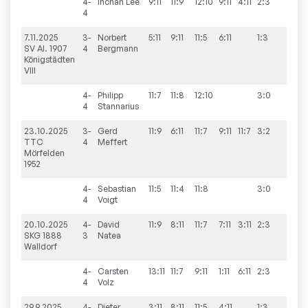
4-
Inchan
Lee
9:11
11:9
12:10
9:11
4:11
2:3
4
7.11.2025
3-
Norbert
5:11
9:11
11:5
6:11
1:3
5:5
SV Al. 1907
4
Bergmann
Königstädten
VIII
4-
Philipp
11:7
11:8
12:10
3:0
4
Stannarius
23.10.2025
3-
Gerd
11:9
6:11
11:7
9:11
11:7
3:2
4:6
TTC
4
Meffert
Mörfelden
1952
4-
Sebastian
11:5
11:4
11:8
3:0
4
Voigt
20.10.2025
4-
David
11:9
8:11
11:7
7:11
3:11
2:3
3:7
SKG 1888
3
Natea
Walldorf
4-
Carsten
13:11
11:7
9:11
1:11
6:11
2:3
4
Volz
29.9.2025
4-
Dieter
3:11
8:11
11:5
4:11
1:3
1:9