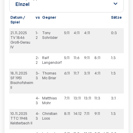
Datum /
vs
Gegner
Sätze
Spie
Spiel
21.11.2025
1-
Tony
5:11
4:11
4:11
0:3
0:10
TV 1846
2
Schröder
Groß-Gerau
IV
2-
Ralf
5:11
11:6
9:11
8:11
1:3
2
Langendorf
18.11.2025
3-
Thomas
6:11
11:7
3:11
4:11
1:3
2:8
SF 1951
3
Mc Briar
Bischofsheim
II
4-
Matthias
7:11
13:11
13:11
11:3
3:1
3
Mohr
10.11.2025
4-
Christian
8:11
14:12
7:11
9:11
1:3
4:6
TTC 1948
3
Loos
Kelsterbach II