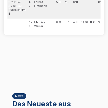
11.2.2026
1-
Lorenz
5:11
6:11
8:11
0:3
SV DISBU
2
Hofmann
Rüsselsheim
II
2-
Mathias
8:11
11:4
6:11
12:10
11:9
3:2
2
Weiser
News
Das Neueste aus