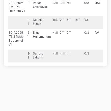
21.10.2025
1-1
Perica
8:11
8:11
5:11
0:3
4:6
TV 1860
Cvetkovic
Hofheim VII
1-
Dennis
11:8
9:11
6:11
8:11
1:3
2
Frisch
30.9.2025
2-
Elias
4:11
2:11
2:11
0:3
1:9
TSG 1888
1
Hailemariam
Eddersheim
VII
2-
Sandro
4:11
4:11
1:11
0:3
2
Labuhn