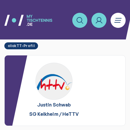
clickTT-Profil
Justin
Schwab
SG Kelkheim
/
HeTTV