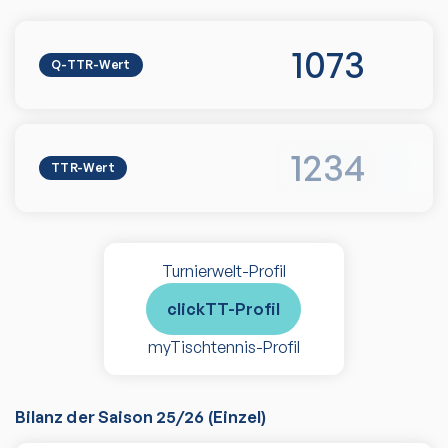
1073
Q-TTR-Wert
1234
TTR-Wert
Turnierwelt-Profil
clickTT-Profil
myTischtennis-Profil
Bilanz der Saison
25/26
(
Einzel
)