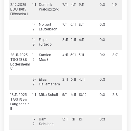
2.12.2025
1-1
Dominik
7:11
4:11
9:11
0:3
1:9
BSC 1985
Waloszczyk
Flörsheim II
1-
Norbert
7:11
5:11
3:11
0:3
2
Lauterbach
1-
Filipe
3:11
2:11
6:11
0:3
3
Furtado
28.11.2025
1-
Karsten
4:11
5:11
5:11
0:3
3:7
TSG 1888
2
Maaß
Eddersheim
VII
2-
Elias
2:11
6:11
4:11
0:3
2
Hailemariam
18.11.2025
1-1
Mika
Schall
5:11
6:11
10:12
0:3
2:8
TGS 1886
Langenhain
II
1-
Ralf
5:11
1:11
1:11
0:3
2
Schubart