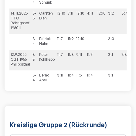
4
Schunk
14.11.2025
3-
Carsten
12:10
7:11
12:10
4:11
12:10
3:2
3:7
TTC
3
Diehl
Röhrigshof
1960 II
3-
Patrick
11:7
11:9
12:10
3:0
4
Hahn
12.9.2025
3-
Peter
11:7
11:3
9:11
11:7
3:1
7:3
CdT 1955
3
Kohlhepp
Philippsthal
3-
Bernd
3:11
11:4
11:5
11:4
3:1
4
Apel
Kreisliga Gruppe 2 (Rückrunde)