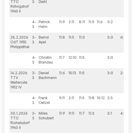
TTC
3
Diehl
Röhrigshof
1960 II
4-
Patrick
11:9
2:11
8:11
11:9
11:6
3:2
3
Hahn
28.2.2026
3-
Bernd
11:8
11:5
11:0
3:0
6:4
CdT 1955
3
Apel
Philippsthal
4-
Christin
11:7
12:10
11:5
3:0
3
Brandau
14.2.2026
3-
Daniel
11:6
15:13
11:5
3:0
2:8
TTV
3
Bachmann
Weiterode
1952 IV
4-
Frank
9:11
2:11
11:5
11:8
10:12
2:3
3
Oetzel
30.1.2026
3-
Miles
11:9
9:11
11:7
11:3
3:1
4:6
TTC
3
Schubert
Richelsdorf
1963 II