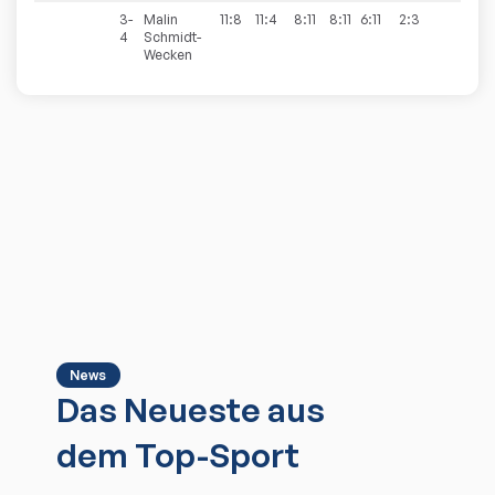
3-
Malin
11:8
11:4
8:11
8:11
6:11
2:3
4
Schmidt-
Wecken
News
Das Neueste aus
dem Top-Sport