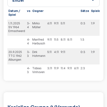
Datum /
vs
Gegner
Sätze
Spiele
Spiel
1.11.2025
3-
Mirko
6:11
9:11
5:11
0:3
1:9
SV 1964
4
Müller
Ermschwerd
4-
Manfred
9:11
11:5
8:11
8:11
1:3
4
Harbusch
20.9.2025
3-
Dirk
5:11
4:11
9:11
0:3
1:9
TTC 1962
3
Hohmann
Albungen
4-
Tobias
3:11
11:9
11:4
9:11
6:11
2:3
3
Vinhoven