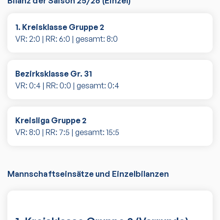
Bilanz der Saison
25/26
(
Einzel
)
1. Kreisklasse Gruppe 2
VR:
2
:
0
| RR:
6
:
0
| gesamt:
8
:
0
Bezirksklasse Gr. 31
VR:
0
:
4
| RR:
0
:
0
| gesamt:
0
:
4
Kreisliga Gruppe 2
VR:
8
:
0
| RR:
7
:
5
| gesamt:
15
:
5
Mannschaftseinsätze und Einzelbilanzen