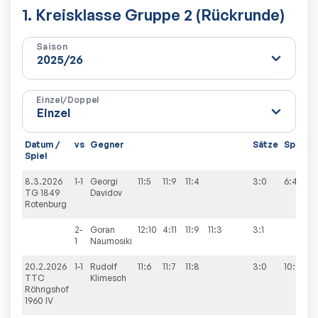
1. Kreisklasse Gruppe 2 (Rückrunde)
Saison
Einzel/Doppel
Datum /
vs
Gegner
Sätze
Spiele
Spiel
8.3.2026
1-1
Georgi
11:5
11:9
11:4
3:0
6:4
TG 1849
Davidov
Rotenburg
2-
Goran
12:10
4:11
11:9
11:3
3:1
1
Naumosiki
20.2.2026
1-1
Rudolf
11:6
11:7
11:8
3:0
10:0
TTC
Klimesch
Röhrigshof
1960 IV