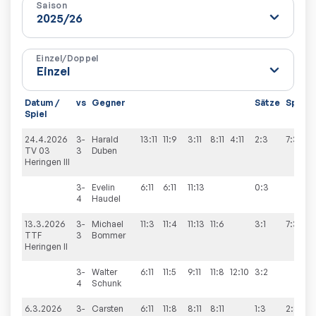
Saison
Einzel/Doppel
Datum /
vs
Gegner
Sätze
Spiele
Spiel
24.4.2026
3-
Harald
13:11
11:9
3:11
8:11
4:11
2:3
7:3
TV 03
3
Duben
Heringen III
3-
Evelin
6:11
6:11
11:13
0:3
4
Haudel
13.3.2026
3-
Michael
11:3
11:4
11:13
11:6
3:1
7:3
TTF
3
Bommer
Heringen II
3-
Walter
6:11
11:5
9:11
11:8
12:10
3:2
4
Schunk
6.3.2026
3-
Carsten
6:11
11:8
8:11
8:11
1:3
2:8