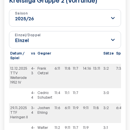
Kreisliga Gruppe 2 (Vorrunde)
Saison
Einzel/Doppel
Datum /
vs
Gegner
Sätze
Spiele
Spiel
12.12.2025
4-
Frank
6:11
11:8
11:7
14:16
13:11
3:2
7:3
TTV
3
Oetzel
Weiterode
1952 IV
4-
Cedric
11:4
11:1
11:7
3:0
4
Schubert
29.11.2025
3-
Jochen
11:6
6:11
11:9
9:11
11:8
3:2
6:4
TTF
4
Ehling
Heringen II
4-
Walter
11:2
9:11
11:7
11:9
3:1