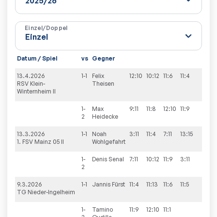
Einzel/Doppel
Datum / Spiel
vs
Gegner
13.4.2026
1-1
Felix
12:10
10:12
11:6
11:4
3
RSV Klein-
Theisen
Winternheim II
1-
Max
9:11
11:8
12:10
11:9
3
2
Heidecke
13.3.2026
1-1
Noah
3:11
11:4
7:11
13:15
1
1. FSV Mainz 05 II
Wohlgefahrt
1-
Denis
Senal
7:11
10:12
11:9
3:11
1
2
9.3.2026
1-1
Jannis
Fürst
11:4
11:13
11:6
11:5
3
TG Nieder-Ingelheim
1-
Tamino
11:9
12:10
11:1