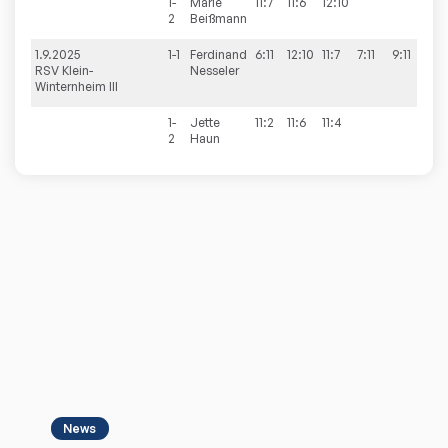
1-
Marie
11:7
11:6
12:10
3:0
2
Beißmann
1.9.2025
1-1
Ferdinand
6:11
12:10
11:7
7:11
9:11
2:3
RSV Klein-
Nesseler
Winternheim III
1-
Jette
11:2
11:6
11:4
3:0
2
Haun
News