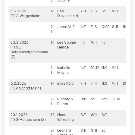
2
Oudille
5.3.2026
1-1
Ben
7:11
11:8
8:11
9:11
1
TSG Welgesheim
Dickescheid
2-
Jaron
Voß
4:11
11:8
12:10
8:11
11:5
1
20.2.2026
1-1
Lea Sophie
4:11
9:11
4:11
TTSG
Hendel
Sörgenloch/Zornheim
(Z)
2-
Isabella
4:11
10:12
11:9
9:11
1
1
Meyna
6.2.2026
1-1
Elias
Abich
7:11
11:4
11:8
9:11
10:12
TSV Schott Mainz
2-
Riccardo
11:8
5:11
12:10
12:10
3
1
Bluhm
20.1.2026
1-1
Henri
8:11
6:11
8:11
TSG Heidesheim (Z)
Wilkerling
2-
Leonard
9:11
3:11
8:11