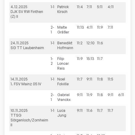
4.12.2025
1-1
Patrick
11:4
7:11
5:11
4:11
1:3
DJK SV RW Finthen
Kirsch
(Z) II
2-
Malte
11:13
4:11
11:9
7:11
1:3
1
Gräßer
24.11.2025
1-1
Benedikt
11:2
12:10
11:6
3:0
SG TT Laubenheim
Hofmann
1-
Filip
11:9
15:13
11:7
3:0
2
Loncar
Reis
14.11.2025
1-1
Noel
11:7
9:11
11:8
11:5
3:1
1. FSV Mainz 05 IV
Folville
2-
Gabriel
9:11
11:9
11:8
9:11
6:11
2:3
1
Vranckx
10.11.2025
1-1
Luca
9:11
11:6
11:7
11:7
3:1
TTSG
Jung
Sörgenloch/Zornheim
II