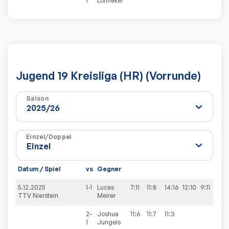
1
Lönneker
Jugend 19 Kreisliga (HR) (Vorrunde)
Saison
Einzel/Doppel
Datum / Spiel
vs
Gegner
Sätz
5.12.2025
1-1
Lucas
7:11
11:8
14:16
12:10
9:11
2:3
TTV Nierstein
Meirer
2-
Joshua
11:6
11:7
11:3
3:0
1
Jungels