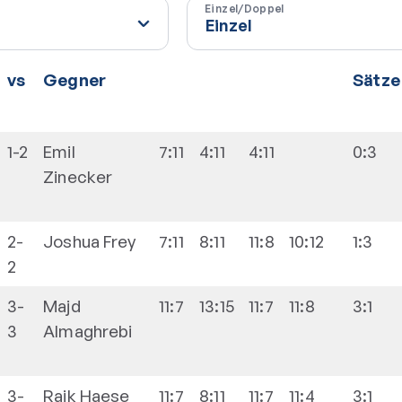
Einzel/Doppel
vs
Gegner
Sätze
1-2
Emil
7:11
4:11
4:11
0:3
Zinecker
2-
Joshua
Frey
7:11
8:11
11:8
10:12
1:3
2
3-
Majd
11:7
13:15
11:7
11:8
3:1
3
Almaghrebi
3-
Raik
Haese
11:7
8:11
11:7
11:4
3:1