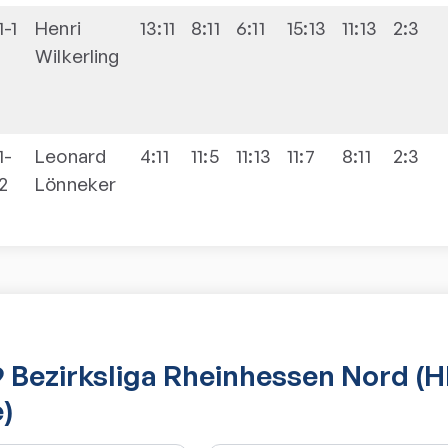
1-1
Henri
13:11
8:11
6:11
15:13
11:13
2:3
Wilkerling
1-
Leonard
4:11
11:5
11:13
11:7
8:11
2:3
2
Lönneker
 Bezirksliga Rheinhessen Nord (H
)