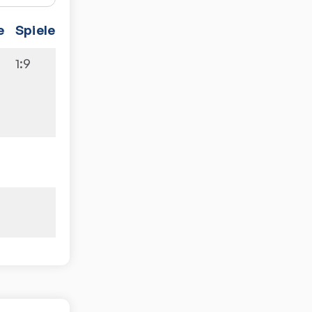
e
Spiele
1:9