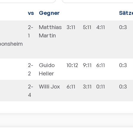
vs
Gegner
Sätz
2-
Matthias
3:11
5:11
4:11
0:3
-
1
Martin
ponsheim
2-
Guido
10:12
9:11
6:11
0:3
2
Heller
2-
Willi
Jox
6:11
3:11
0:11
0:3
4