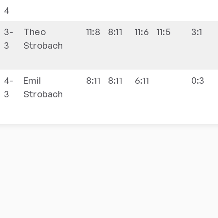
4
3-
Theo
11:8
8:11
11:6
11:5
3:1
3
Strobach
4-
Emil
8:11
8:11
6:11
0:3
3
Strobach