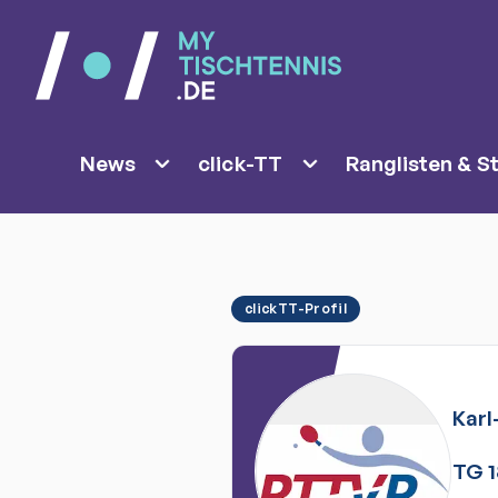
News
click-TT
Ranglisten & St
clickTT-Profil
Karl
TG 1