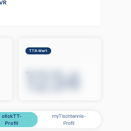
VR
TTR-Wert
1234
clickTT-
myTischtennis-
Profil
Profil