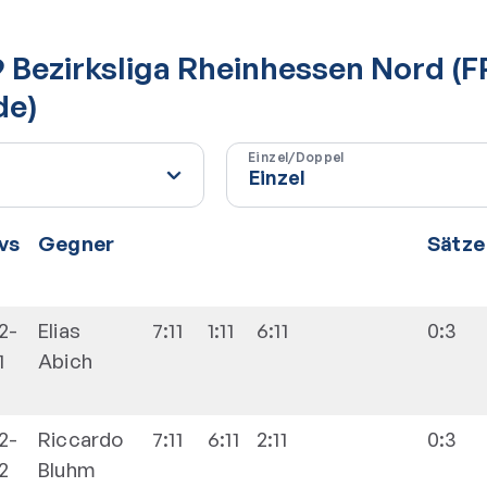
 Bezirksliga Rheinhessen Nord (F
de)
Einzel/Doppel
vs
Gegner
Sätze
2-
Elias
7:11
1:11
6:11
0:3
1
Abich
2-
Riccardo
7:11
6:11
2:11
0:3
2
Bluhm