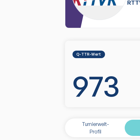
RTT
Q-TTR-Wert
973
Turnierwelt-
Profil