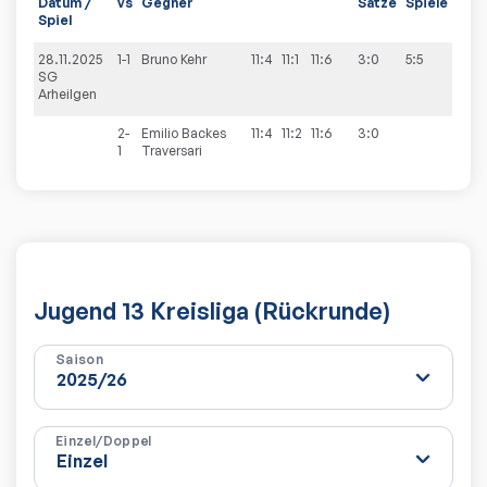
Datum /
vs
Gegner
Sätze
Spiele
Spiel
28.11.2025
1-1
Bruno
Kehr
11:4
11:1
11:6
3:0
5:5
SG
Arheilgen
2-
Emilio
Backes
11:4
11:2
11:6
3:0
1
Traversari
Jugend 13 Kreisliga (Rückrunde)
Saison
Einzel/Doppel