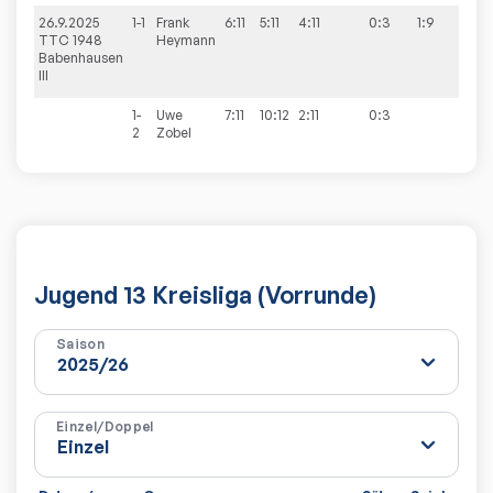
26.9.2025
1-1
Frank
6:11
5:11
4:11
0:3
1:9
TTC 1948
Heymann
Babenhausen
III
1-
Uwe
7:11
10:12
2:11
0:3
2
Zobel
Jugend 13 Kreisliga (Vorrunde)
Saison
Einzel/Doppel