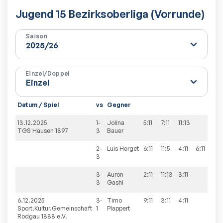
Jugend 15 Bezirksoberliga (Vorrunde)
Saison
Einzel/Doppel
Datum / Spiel
vs
Gegner
13.12.2025
1-
Jolina
5:11
7:11
11:13
TGS Hausen 1897
3
Bauer
2-
Luis
Herget
6:11
11:5
4:11
6:11
3
3-
Auron
2:11
11:13
3:11
3
Gashi
6.12.2025
3-
Timo
9:11
3:11
4:11
Sport.Kultur.Gemeinschaft
1
Plappert
Rodgau 1888 e.V.