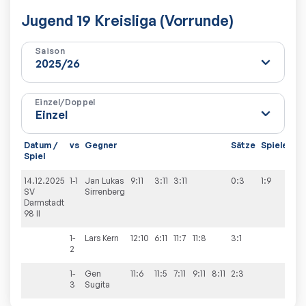
Jugend 19 Kreisliga (Vorrunde)
Saison
Einzel/Doppel
Datum /
vs
Gegner
Sätze
Spiele
Spiel
14.12.2025
1-1
Jan Lukas
9:11
3:11
3:11
0:3
1:9
SV
Sirrenberg
Darmstadt
98 II
1-
Lars
Kern
12:10
6:11
11:7
11:8
3:1
2
1-
Gen
11:6
11:5
7:11
9:11
8:11
2:3
3
Sugita