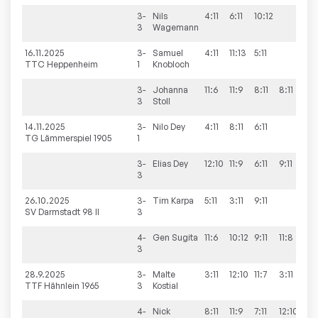
3-
Nils
4:11
6:11
10:12
3
Wagemann
16.11.2025
3-
Samuel
4:11
11:13
5:11
TTC Heppenheim
1
Knobloch
3-
Johanna
11:6
11:9
8:11
8:11
9:11
3
Stoll
14.11.2025
3-
Nilo
Dey
4:11
8:11
6:11
TG Lämmerspiel 1905
1
3-
Elias
Dey
12:10
11:9
6:11
9:11
7:11
3
26.10.2025
3-
Tim
Karpa
5:11
3:11
9:11
SV Darmstadt 98 II
3
4-
Gen
Sugita
11:6
10:12
9:11
11:8
11:9
3
28.9.2025
3-
Malte
3:11
12:10
11:7
3:11
7:11
TTF Hähnlein 1965
3
Kostial
4-
Nick
8:11
11:9
7:11
12:10
5:11