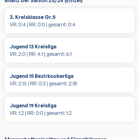
Bilanz der Saison
25/26
(
Einzel
)
3. Kreisklasse Gr.5
VR:
0
:
4
| RR:
0
:
0
| gesamt:
0
:
4
Jugend 13 Kreisliga
VR:
2
:
0
| RR:
4
:
1
| gesamt:
6
:
1
Jugend 15 Bezirksoberliga
VR:
2
:
15
| RR:
0
:
3
| gesamt:
2
:
18
Jugend 19 Kreisliga
VR:
1
:
2
| RR:
0
:
0
| gesamt:
1
:
2