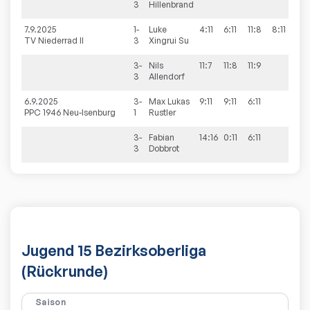
3
Hillenbrand
7.9.2025
1-
Luke
4:11
6:11
11:8
8:11
TV Niederrad II
3
Xingrui
Su
3-
Nils
11:7
11:8
11:9
3
Allendorf
6.9.2025
3-
Max Lukas
9:11
9:11
6:11
PPC 1946 Neu-Isenburg
1
Rustler
3-
Fabian
14:16
0:11
6:11
3
Dobbrot
Jugend 15 Bezirksoberliga
(Rückrunde)
Saison