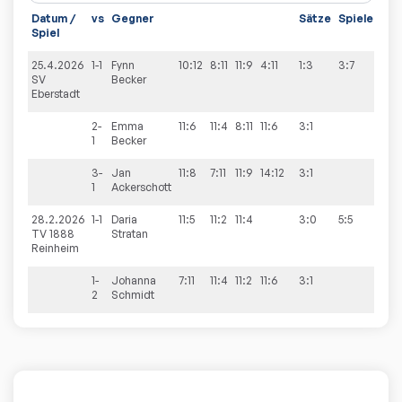
Datum /
vs
Gegner
Sätze
Spiele
Spiel
25.4.2026
1-1
Fynn
10:12
8:11
11:9
4:11
1:3
3:7
SV
Becker
Eberstadt
2-
Emma
11:6
11:4
8:11
11:6
3:1
1
Becker
3-
Jan
11:8
7:11
11:9
14:12
3:1
1
Ackerschott
28.2.2026
1-1
Daria
11:5
11:2
11:4
3:0
5:5
TV 1888
Stratan
Reinheim
1-
Johanna
7:11
11:4
11:2
11:6
3:1
2
Schmidt