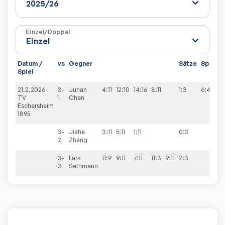
Einzel/Doppel
Datum /
vs
Gegner
Sätze
Spiele
Spiel
21.2.2026
3-
Junan
4:11
12:10
14:16
8:11
1:3
6:4
TV
1
Chen
Eschersheim
1895
3-
Jiahe
3:11
5:11
1:11
0:3
2
Zhang
3-
Lars
11:9
9:11
7:11
11:3
9:11
2:3
3
Sethmann