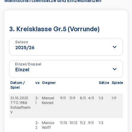
Mannschaftseinsätze und Einzelbilanzen
3. Kreisklasse Gr.5 (Vorrunde)
Saison
Einzel/Doppel
Datum /
vs
Gegner
Sätze
Spiele
Spiel
31.10.2025
2-
Manuel
9:11
11:9
8:11
4:11
1:3
1:9
TTC 1988
1
Konrad
Schaafheim
V
2-
Marcus
11:13
10:12
11:2
9:11
1:3
2
Wolff