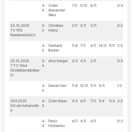
4-
Collin
7:11
11:13
8:11
0:3
4
Alexander
Weis
30.10.2025
3-
Christian
2:11
3:11
3:11
0:3
5
TV 1912
3
Hainz
Niederscheld II
4-
Gerhard
11:8
7:11
6:11
14:12
9:11
2:3
3
Baden
20.10.2025
3-
Arno
Karger
3:11
4:11
2:11
0:3
5
TTC 1964
4
Großaltenstädten
IV
4-
Daniel
Herr
11:8
10:12
9:11
3:11
1:3
4
29.9.2025
4-
Colin
Klaas
11:4
6:11
7:11
11:4
11:4
3:2
SG 66 Hohenroth
3
V
4-
Pavlo
6:11
4:11
6:11
0:3
4
Hrytsenko