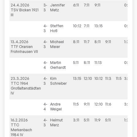
24.4.2026
3-
Jennifer
6:11
7:11
9:11
0:3
TSV Bicken 1921
3
Metz
III
4-
Steffen
10:12
7:11
13:15
0:3
3
Hoß
13.4.2026
4-
Michael
8:11
11:7
8:11
9:11
1:3
TTF Oranien
3
Meier
Frohnhausen VII
4-
Martin
5:11
8:11
11:13
0:3
4
Gerhardt
23.3.2026
4-
Kim
13:15
12:10
10:12
11:3
11:5
3:2
TTC 1964
3
Schreiber
Großaltenstädten
IV
4-
Andre
11:5
9:11
12:10
11:6
3:1
4
Weigel
16.2.2026
4-
Helmut
3:11
5:11
11:9
5:11
1:3
TTC
3
Merz
Merkenbach
1984 IV