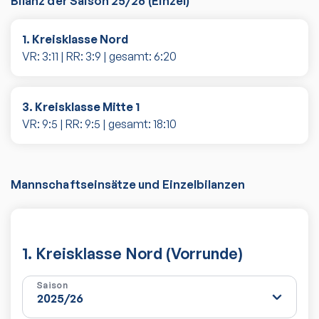
Bilanz der Saison
25/26
(
Einzel
)
1. Kreisklasse Nord
VR:
3
:
11
| RR:
3
:
9
| gesamt:
6
:
20
3. Kreisklasse Mitte 1
VR:
9
:
5
| RR:
9
:
5
| gesamt:
18
:
10
Mannschaftseinsätze und Einzelbilanzen
1. Kreisklasse Nord (Vorrunde)
Saison