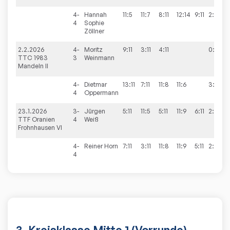
4-
Hannah
11:5
11:7
8:11
12:14
9:11
2:3
4
Sophie
Zöllner
2.2.2026
4-
Moritz
9:11
3:11
4:11
0:3
TTC 1983
3
Weinmann
Mandeln II
4-
Dietmar
13:11
7:11
11:8
11:6
3:1
4
Oppermann
23.1.2026
3-
Jürgen
5:11
11:5
5:11
11:9
6:11
2:3
TTF Oranien
4
Weiß
Frohnhausen VI
4-
Reiner
Horn
7:11
3:11
11:8
11:9
5:11
2:3
4
3. Kreisklasse Mitte 1 (Vorrunde)