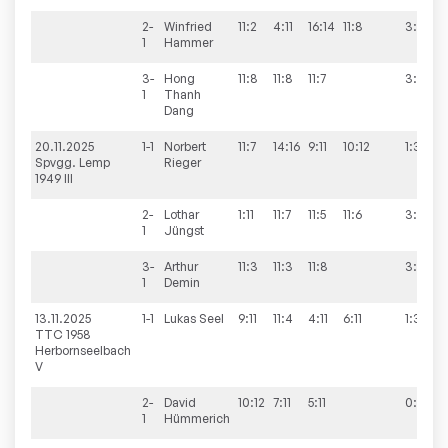
2-
Winfried
11:2
4:11
16:14
11:8
3:1
1
Hammer
3-
Hong
11:8
11:8
11:7
3:0
1
Thanh
Dang
20.11.2025
1-1
Norbert
11:7
14:16
9:11
10:12
1:3
Spvgg. Lemp
Rieger
1949 III
2-
Lothar
1:11
11:7
11:5
11:6
3:1
1
Jüngst
3-
Arthur
11:3
11:3
11:8
3:0
1
Demin
13.11.2025
1-1
Lukas
Seel
9:11
11:4
4:11
6:11
1:3
TTC 1958
Herbornseelbach
V
2-
David
10:12
7:11
5:11
0:3
1
Hümmerich