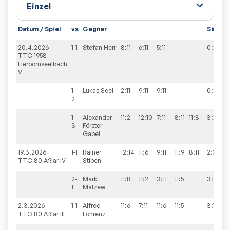
Datum / Spiel
vs
Gegner
Sätze
20.4.2026
1-1
Stefan
Herr
8:11
6:11
5:11
0:3
TTC 1958
Herbornseelbach
V
1-
Lukas
Seel
2:11
9:11
9:11
0:3
2
1-
Alexander
11:2
12:10
7:11
8:11
11:8
3:2
3
Förster-
Gabel
19.3.2026
1-1
Rainer
12:14
11:6
9:11
11:9
8:11
2:3
TTC 80 Aßlar IV
Stiben
2-
Mark
11:8
11:2
3:11
11:5
3:1
1
Malzew
2.3.2026
1-1
Alfred
11:6
7:11
11:6
11:5
3:1
TTC 80 Aßlar III
Lohrenz