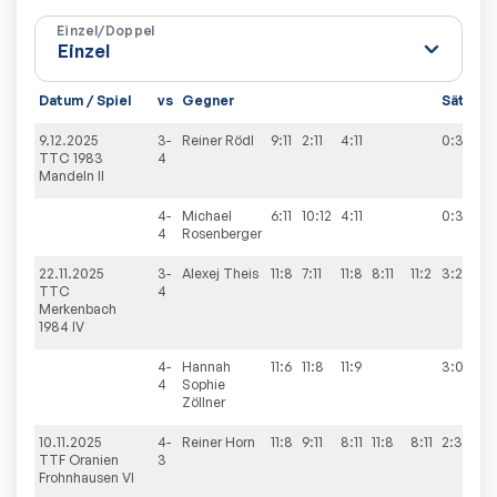
Einzel/Doppel
Datum / Spiel
vs
Gegner
Sätze
9.12.2025
3-
Reiner
Rödl
9:11
2:11
4:11
0:3
TTC 1983
4
Mandeln II
4-
Michael
6:11
10:12
4:11
0:3
4
Rosenberger
22.11.2025
3-
Alexej
Theis
11:8
7:11
11:8
8:11
11:2
3:2
TTC
4
Merkenbach
1984 IV
4-
Hannah
11:6
11:8
11:9
3:0
4
Sophie
Zöllner
10.11.2025
4-
Reiner
Horn
11:8
9:11
8:11
11:8
8:11
2:3
TTF Oranien
3
Frohnhausen VI