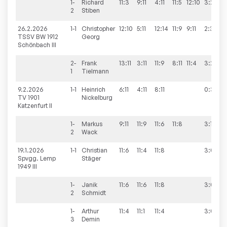
1-
Richard
11:3
9:11
4:11
11:5
12:10
3:2
2
Stiben
26.2.2026
1-1
Christopher
12:10
5:11
12:14
11:9
9:11
2:3
TSSV BW 1912
Georg
Schönbach III
2-
Frank
13:11
3:11
11:9
8:11
11:4
3:2
1
Tielmann
9.2.2026
1-1
Heinrich
6:11
4:11
8:11
0:3
TV 1901
Nickelburg
Katzenfurt II
1-
Markus
9:11
11:9
11:6
11:8
3:1
2
Wack
19.1.2026
1-1
Christian
11:6
11:4
11:8
3:0
Spvgg. Lemp
Stäger
1949 III
1-
Janik
11:6
11:6
11:8
3:0
2
Schmidt
1-
Arthur
11:4
11:1
11:4
3:0
3
Demin