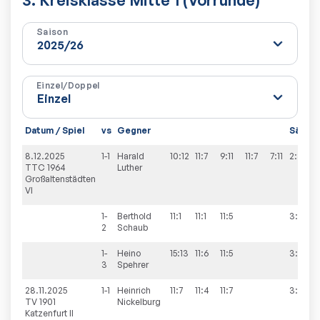
Saison
Einzel/Doppel
Datum / Spiel
vs
Gegner
Sätze
8.12.2025
1-1
Harald
10:12
11:7
9:11
11:7
7:11
2:3
TTC 1964
Luther
Großaltenstädten
VI
1-
Berthold
11:1
11:1
11:5
3:0
2
Schaub
1-
Heino
15:13
11:6
11:5
3:0
3
Spehrer
28.11.2025
1-1
Heinrich
11:7
11:4
11:7
3:0
TV 1901
Nickelburg
Katzenfurt II