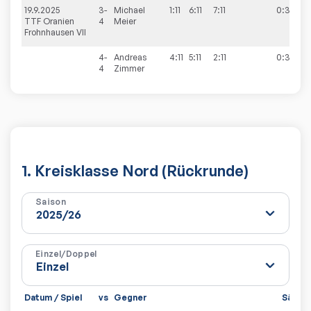
19.9.2025
3-
Michael
1:11
6:11
7:11
0:3
TTF Oranien
4
Meier
Frohnhausen VII
4-
Andreas
4:11
5:11
2:11
0:3
4
Zimmer
1. Kreisklasse Nord (Rückrunde)
Saison
Einzel/Doppel
Datum / Spiel
vs
Gegner
Sätze