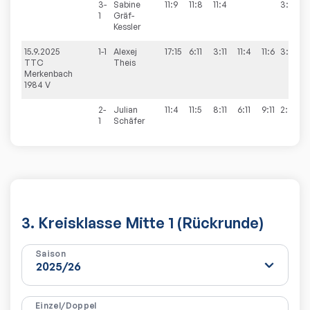
3-
Sabine
11:9
11:8
11:4
3:0
1
Gräf-
Kessler
15.9.2025
1-1
Alexej
17:15
6:11
3:11
11:4
11:6
3:2
TTC
Theis
Merkenbach
1984 V
2-
Julian
11:4
11:5
8:11
6:11
9:11
2:3
1
Schäfer
3. Kreisklasse Mitte 1 (Rückrunde)
Saison
Einzel/Doppel