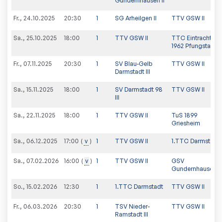
Gundernhausen II
Fr., 24.10.2025
20:30
1
SG Arheilgen II
TTV GSW II
Sa., 25.10.2025
18:00
1
TTV GSW II
TTC Eintracht
1962 Pfungstadt II
Fr., 07.11.2025
20:30
1
SV Blau-Gelb
TTV GSW II
Darmstadt III
Sa., 15.11.2025
18:00
1
SV Darmstadt 98
TTV GSW II
III
Sa., 22.11.2025
18:00
1
TTV GSW II
TuS 1899
Griesheim
Sa., 06.12.2025
v
1
TTV GSW II
1.TTC Darmstadt
17:00
Sa., 07.02.2026
v
1
TTV GSW II
GSV
16:00
Gundernhausen II
So., 15.02.2026
12:30
1
1.TTC Darmstadt
TTV GSW II
Fr., 06.03.2026
20:30
1
TSV Nieder-
TTV GSW II
Ramstadt III