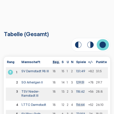
Tabelle
(
Gesamt
)
Rang
Mannschaft
Beg.
S
U
N
Spiele
+/-
Punkte
SV Darmstadt 98 III
18
15
1
2
131
:
49
+82
31
:
5
1
2
SG Arheilgen II
18
14
1
3
129
:
51
+78
29
:
7
3
TSV Nieder-
18
13
2
3
118
:
62
+56
28
:
8
Ramstadt III
4
1.TTC Darmstadt
18
12
2
4
116
:
64
+52
26
:
10
5
SV Blau-Gelb
18
6
3
9
77
:
103
-26
15
:
21