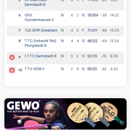
Darmstadt III
6
GSV
18
6
2
10
76
:
104
-28
14
:
22
Gundernhausen II
7
TuS 1899 Griesheim
18
4
5
9
71
:
109
-38
13
:
23
8
TTC Eintracht 1962
18
4
4
10
68
:
112
-44
12
:
24
Pfungstadt III
1.TTC Darmstadt III
18
3
2
13
55
:
125
-70
8
:
28
9
TTV GSW II
18
2
0
16
59
:
121
-62
4
:
32
10