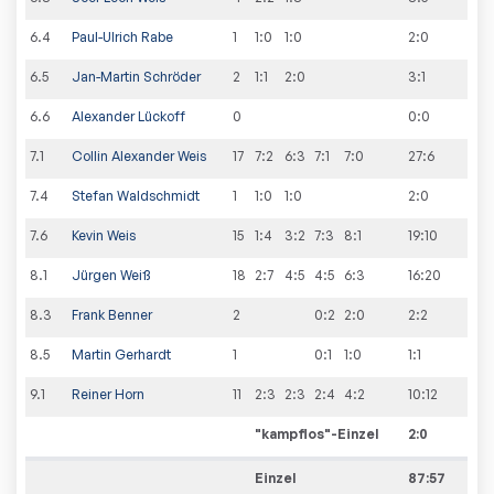
6
.
4
Paul-Ulrich Rabe
1
1:0
1:0
2
:
0
6
.
5
Jan-Martin Schröder
2
1:1
2:0
3
:
1
6
.
6
Alexander Lückoff
0
0
:
0
7
.
1
Collin Alexander Weis
17
7:2
6:3
7:1
7:0
27
:
6
7
.
4
Stefan Waldschmidt
1
1:0
1:0
2
:
0
7
.
6
Kevin Weis
15
1:4
3:2
7:3
8:1
19
:
10
8
.
1
Jürgen Weiß
18
2:7
4:5
4:5
6:3
16
:
20
8
.
3
Frank Benner
2
0:2
2:0
2
:
2
8
.
5
Martin Gerhardt
1
0:1
1:0
1
:
1
9
.
1
Reiner Horn
11
2:3
2:3
2:4
4:2
10
:
12
"kampflos"-Einzel
2
:
0
Einzel
87:57