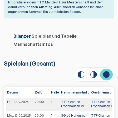
Ich gratuliere dem TTC Mandeln II zur Meisterschaft und dem
damit verbundenen Aufstieg. Allen anderen wünsche ich einen
angenehmen Sommer. Bis zur nächsten Saison.
Bilanzen
Spielplan und Tabelle
Mannschaftsinfos
Spielplan
(
Gesamt
)
Datum
Zeit
Halle
Heimmannschaft
Gastmannschaf
Fr., 12.09.2025
20:00
1
TTF Oranien
TTF Oranien
Frohnhausen VI
Frohnhausen VII
Mo., 15.09.2025
20:00
1
SG 66 Hohenroth
TTF Oranien