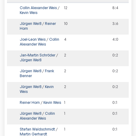
Collin Alexander Weis
/
12
8
:
4
Kevin Weis
Jürgen Weiß
/
Reiner
10
3
:
6
Horn
Joel-Leon Weis
/
Collin
4
4
:
0
Alexander Weis
Jan-Martin Schröder
/
2
0
:
2
Jürgen Weiß
Jürgen Weiß
/
Frank
2
0
:
2
Benner
Jürgen Weiß
/
Kevin
2
0
:
2
Weis
Reiner Horn
/
Kevin Weis
1
0
:
1
Jürgen Weiß
/
Collin
1
0
:
1
Alexander Weis
Stefan Waldschmidt
/
1
0
:
1
Martin Gerhardt