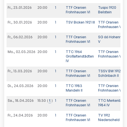
Fr., 23.01.2026
20:00
1
TTF Oranien
Tuspo 1920
Frohnhausen VI
Beilstein
Fr., 30.01.2026
20:00
1
TSV Bicken 1921 III
TTF Oranien
Frohnhausen VI
Fr., 06.02.2026
20:00
1
TTF Oranien
SG 66 Hohenroth
Frohnhausen VI
V
Mo., 02.03.2026
20:00
1
TTC 1964
TTF Oranien
Großaltenstädten
Frohnhausen VI
IV
Fr., 13.03.2026
20:00
1
TTF Oranien
TSSV BW 1912
Frohnhausen VI
Schönbach II
Di., 24.03.2026
20:00
1
TTC 1983
TTF Oranien
Mandeln II
Frohnhausen VI
Sa., 18.04.2026
t
1
TTF Oranien
TTC Merkenbach
15:30
Frohnhausen VI
1984 IV
Fr., 24.04.2026
20:00
1
TTF Oranien
TV 1912
Frohnhausen VI
Niederscheld II