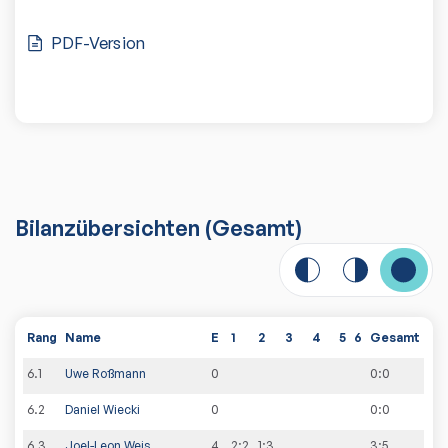
PDF-Version
Bilanzübersichten
(Gesamt)
Rang
Name
E
1
2
3
4
5
6
Gesamt
6
.
1
Uwe Roßmann
0
0
:
0
6
.
2
Daniel Wiecki
0
0
:
0
6
.
3
Joel-Leon Weis
4
2:2
1:3
3
:
5