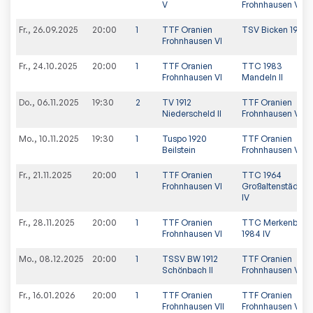
V
Frohnhausen VI
Fr., 26.09.2025
20:00
1
TTF Oranien
TSV Bicken 1921 II
Frohnhausen VI
Fr., 24.10.2025
20:00
1
TTF Oranien
TTC 1983
Frohnhausen VI
Mandeln II
Do., 06.11.2025
19:30
2
TV 1912
TTF Oranien
Niederscheld II
Frohnhausen VI
Mo., 10.11.2025
19:30
1
Tuspo 1920
TTF Oranien
Beilstein
Frohnhausen VI
Fr., 21.11.2025
20:00
1
TTF Oranien
TTC 1964
Frohnhausen VI
Großaltenstädten
IV
Fr., 28.11.2025
20:00
1
TTF Oranien
TTC Merkenbach
Frohnhausen VI
1984 IV
Mo., 08.12.2025
20:00
1
TSSV BW 1912
TTF Oranien
Schönbach II
Frohnhausen VI
Fr., 16.01.2026
20:00
1
TTF Oranien
TTF Oranien
Frohnhausen VII
Frohnhausen VI