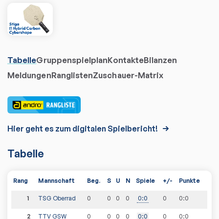
Tabelle
Gruppenspielplan
Kontakte
Bilanzen
Meldungen
Ranglisten
Zuschauer-Matrix
Hier geht es zum digitalen Spielbericht!
Tabelle
Rang
Mannschaft
Beg.
S
U
N
Spiele
+/-
Punkte
1
TSG Oberrad
0
0
0
0
0
:
0
0
0
:
0
2
TTV GSW
0
0
0
0
0
:
0
0
0
:
0