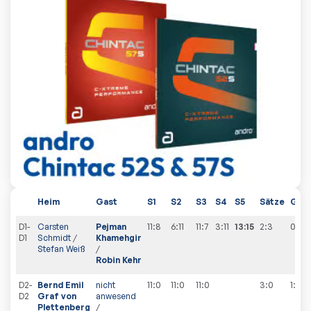
Heim
Gast
S1
S2
S3
S4
S5
Sätze
Ges
D1-
Carsten
Pejman
11:8
6:11
11:7
3:11
13:15
2:3
0
:
1
D1
Schmidt
/
Khamehgir
Stefan Weiß
/
Robin Kehr
D2-
Bernd Emil
nicht
11:0
11:0
11:0
3:0
1
:
1
D2
Graf von
anwesend
Plettenberg
/