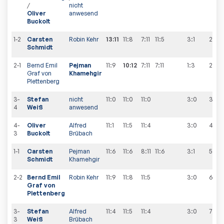
/
nicht
Oliver
anwesend
Buckolt
1-2
Carsten
Robin Kehr
13:11
11:8
7:11
11:5
3:1
2
:
1
Schmidt
2-1
Bernd Emil
Pejman
11:9
10:12
7:11
7:11
1:3
2
:
2
Graf von
Khamehgir
Plettenberg
3-
Stefan
nicht
11:0
11:0
11:0
3:0
3
:
2
4
Weiß
anwesend
4-
Oliver
Alfred
11:1
11:5
11:4
3:0
4
:
2
3
Buckolt
Brübach
1-1
Carsten
Pejman
11:6
11:6
8:11
11:6
3:1
5
:
2
Schmidt
Khamehgir
2-2
Bernd Emil
Robin Kehr
11:9
11:8
11:5
3:0
6
:
2
Graf von
Plettenberg
3-
Stefan
Alfred
11:4
11:5
11:4
3:0
7
:
2
3
Weiß
Brübach