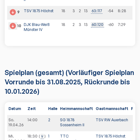
TSV 1875 Höchst
18
3
2
13
63
:
117
-54
8
:
28
9
DJK Blau-Weiß
18
2
3
13
60
:
120
-60
7
:
29
10
Münster IV
Spielplan
(gesamt)
(Vorläufiger Spielplan
Vorrunde bis 31.08.2025, Rückrunde bis
10.01.2026)
Datum
Zeit
Halle
Heimmannschaft
Gastmannschaft
PDF
So.
14:00
2
SG 1878
TSV RW Auerbach
19.04.26
Sossenheim II
Mi.
18:30
v
1
TTC
TSV 1875 Höchst