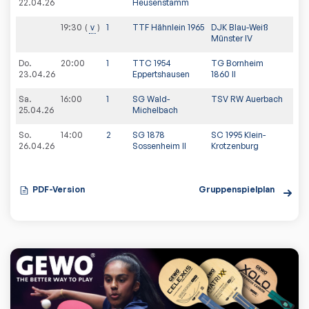
22.04.26
Heusenstamm
19:30
v
1
TTF Hähnlein 1965
DJK Blau-Weiß
Münster IV
Do.
20:00
1
TTC 1954
TG Bornheim
23.04.26
Eppertshausen
1860 II
Sa.
16:00
1
SG Wald-
TSV RW Auerbach
25.04.26
Michelbach
So.
14:00
2
SG 1878
SC 1995 Klein-
26.04.26
Sossenheim II
Krotzenburg
PDF-Version
Gruppenspielplan