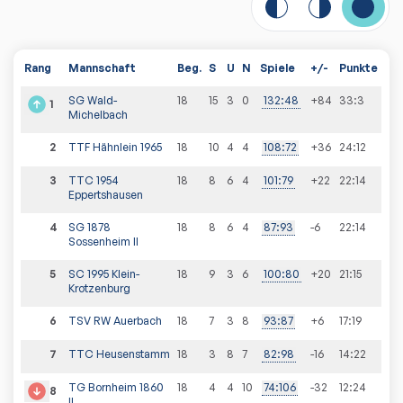
Rang
Mannschaft
Beg.
S
U
N
Spiele
+/-
Punkte
SG Wald-
18
15
3
0
132
:
48
+84
33
:
3
1
Michelbach
2
TTF Hähnlein 1965
18
10
4
4
108
:
72
+36
24
:
12
3
TTC 1954
18
8
6
4
101
:
79
+22
22
:
14
Eppertshausen
4
SG 1878
18
8
6
4
87
:
93
-6
22
:
14
Sossenheim II
5
SC 1995 Klein-
18
9
3
6
100
:
80
+20
21
:
15
Krotzenburg
6
TSV RW Auerbach
18
7
3
8
93
:
87
+6
17
:
19
7
TTC Heusenstamm
18
3
8
7
82
:
98
-16
14
:
22
TG Bornheim 1860
18
4
4
10
74
:
106
-32
12
:
24
8
II