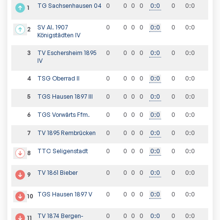
TG Sachsenhausen 04
0
0
0
0
0
:
0
0
0
:
0
1
SV Al. 1907
0
0
0
0
0
:
0
0
0
:
0
2
Königstädten IV
3
TV Eschersheim 1895
0
0
0
0
0
:
0
0
0
:
0
IV
4
TSG Oberrad II
0
0
0
0
0
:
0
0
0
:
0
5
TGS Hausen 1897 III
0
0
0
0
0
:
0
0
0
:
0
6
TGS Vorwärts Ffm.
0
0
0
0
0
:
0
0
0
:
0
7
TV 1895 Rembrücken
0
0
0
0
0
:
0
0
0
:
0
TTC Seligenstadt
0
0
0
0
0
:
0
0
0
:
0
8
TV 1861 Bieber
0
0
0
0
0
:
0
0
0
:
0
9
TGS Hausen 1897 V
0
0
0
0
0
:
0
0
0
:
0
10
TV 1874 Bergen-
0
0
0
0
0
:
0
0
0
:
0
11