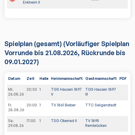
Enkheim II
Spielplan
(gesamt)
(Vorläufiger Spielplan
Vorrunde bis 21.08.2026, Rückrunde bis
09.01.2027)
Datum
Zeit
Halle
Heimmannschaft
Gastmannschaft
PDF
Spi
Mi.
20:30
1
TGS Hausen 1897
TGS Hausen 1897
26.08.26
V
III
Fr.
20:00
1
TV 1861 Bieber
TTC Seligenstadt
28.08.26
Sa.
17:00
1
TSG Oberrad II
TV 1895
29.08.26
Rembrücken