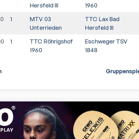
Hersfeld III
1960
00
1
MTV 03
TTC Lax Bad
Unterrieden
Hersfeld III
00
1
TTC Röhrigshof
Eschweger TSV
1960
1848
n
Gruppenspie