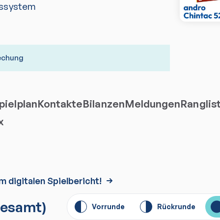
ssystem
rechung
ielplan
Kontakte
Bilanzen
Meldungen
Ranglis
x
m digitalen Spielbericht!
esamt)
Vorrunde
Rückrunde