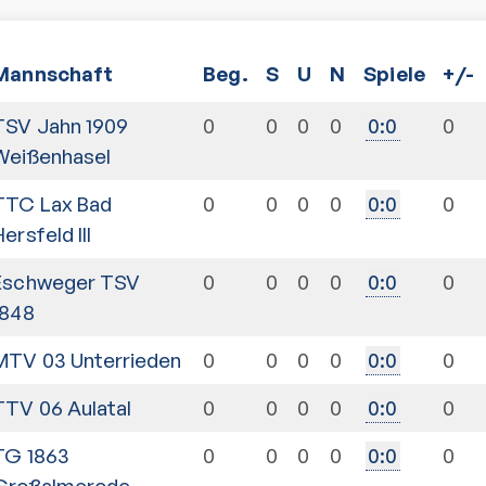
Mannschaft
Beg.
S
U
N
Spiele
+/-
TSV Jahn 1909
0
0
0
0
0
0
:
0
Weißenhasel
TTC Lax Bad
0
0
0
0
0
0
:
0
ersfeld III
Eschweger TSV
0
0
0
0
0
0
:
0
1848
MTV 03 Unterrieden
0
0
0
0
0
0
:
0
TTV 06 Aulatal
0
0
0
0
0
0
:
0
TG 1863
0
0
0
0
0
0
:
0
Großalmerode