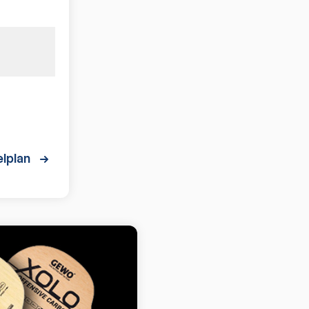
lplan