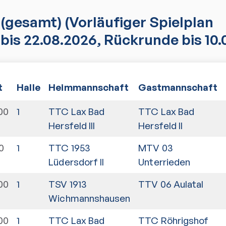
(gesamt)
(Vorläufiger Spielplan
bis 22.08.2026, Rückrunde bis 10.
t
Halle
Heimmannschaft
Gastmannschaft
00
1
TTC Lax Bad
TTC Lax Bad
Hersfeld III
Hersfeld II
0
1
TTC 1953
MTV 03
Lüdersdorf II
Unterrieden
00
1
TSV 1913
TTV 06 Aulatal
Wichmannshausen
00
1
TTC Lax Bad
TTC Röhrigshof