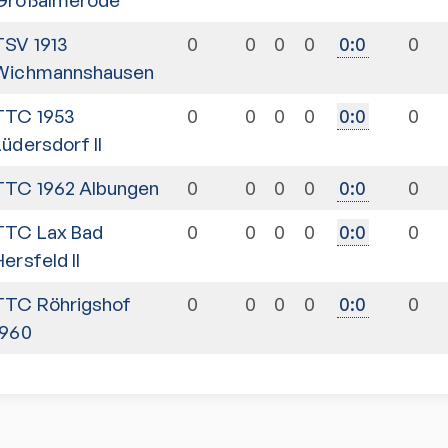
TSV 1913
0
0
0
0
0
0
:
0
Wichmannshausen
TTC 1953
0
0
0
0
0
0
:
0
Lüdersdorf II
TTC 1962 Albungen
0
0
0
0
0
0
:
0
TTC Lax Bad
0
0
0
0
0
0
:
0
Hersfeld II
TTC Röhrigshof
0
0
0
0
0
0
:
0
1960