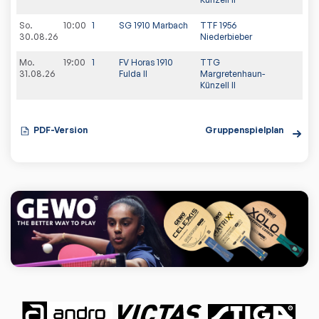
So.
10:00
1
SG 1910 Marbach
TTF 1956
30.08.26
Niederbieber
Mo.
19:00
1
FV Horas 1910
TTG
31.08.26
Fulda II
Margretenhaun-
Künzell II
PDF-Version
Gruppenspielplan