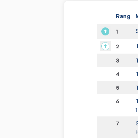
Rang
1
2
3
4
5
6
7