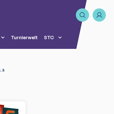
Turnierwelt
STC
. 3