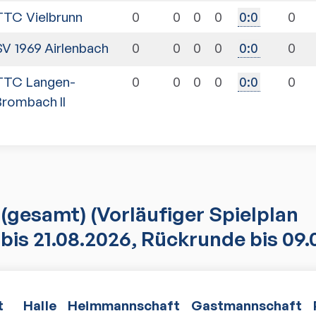
TTC Vielbrunn
0
0
0
0
0
0
:
0
SV 1969 Airlenbach
0
0
0
0
0
0
:
0
TTC Langen-
0
0
0
0
0
0
:
0
Brombach II
(gesamt)
(Vorläufiger Spielplan
bis 21.08.2026, Rückrunde bis 09.
t
Halle
Heimmannschaft
Gastmannschaft