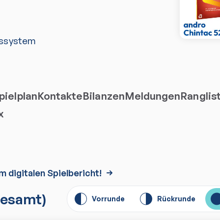
ssystem
ielplan
Kontakte
Bilanzen
Meldungen
Ranglis
x
m digitalen Spielbericht!
esamt)
Vorrunde
Rückrunde