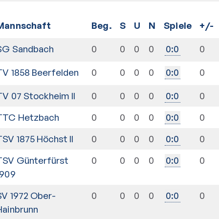
Mannschaft
Beg.
S
U
N
Spiele
+/-
SG Sandbach
0
0
0
0
0
0
:
0
TV 1858 Beerfelden
0
0
0
0
0
0
:
0
TV 07 Stockheim II
0
0
0
0
0
0
:
0
TTC Hetzbach
0
0
0
0
0
0
:
0
TSV 1875 Höchst II
0
0
0
0
0
0
:
0
TSV Günterfürst
0
0
0
0
0
0
:
0
1909
SV 1972 Ober-
0
0
0
0
0
0
:
0
Hainbrunn