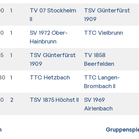
00
1
TV 07 Stockheim
TSV Günterfürst
II
1909
30
1
SV 1972 Ober-
TTC Vielbrunn
Hainbrunn
15
1
TSV Günterfürst
TV 1858
1909
Beerfelden
30
1
TTC Hetzbach
TTC Langen-
Brombach II
00
2
TSV 1875 Höchst II
SV 1969
Airlenbach
n
Gruppenspie