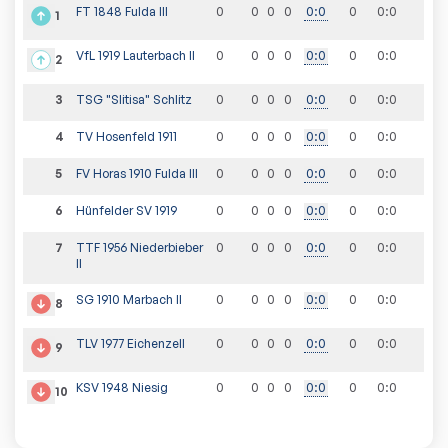
FT 1848 Fulda III
0
0
0
0
0
:
0
0
0
:
0
1
VfL 1919 Lauterbach II
0
0
0
0
0
:
0
0
0
:
0
2
3
TSG "Slitisa" Schlitz
0
0
0
0
0
:
0
0
0
:
0
4
TV Hosenfeld 1911
0
0
0
0
0
:
0
0
0
:
0
5
FV Horas 1910 Fulda III
0
0
0
0
0
:
0
0
0
:
0
6
Hünfelder SV 1919
0
0
0
0
0
:
0
0
0
:
0
7
TTF 1956 Niederbieber
0
0
0
0
0
:
0
0
0
:
0
II
SG 1910 Marbach II
0
0
0
0
0
:
0
0
0
:
0
8
TLV 1977 Eichenzell
0
0
0
0
0
:
0
0
0
:
0
9
KSV 1948 Niesig
0
0
0
0
0
:
0
0
0
:
0
10