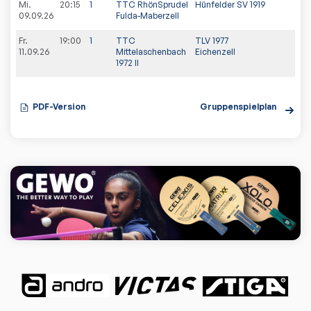
Mi.
20:15
1
TTC RhönSprudel
Hünfelder SV 1919
09.09.26
Fulda-Maberzell
Fr.
19:00
1
TTC
TLV 1977
11.09.26
Mittelaschenbach
Eichenzell
1972 II
PDF-Version
Gruppenspielplan