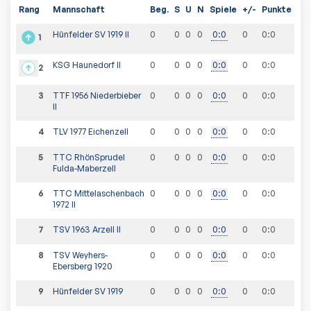
Rang
Mannschaft
Beg.
S
U
N
Spiele
+/-
Punkte
Hünfelder SV 1919 II
0
0
0
0
0
:
0
0
0
:
0
1
KSG Haunedorf II
0
0
0
0
0
:
0
0
0
:
0
2
3
TTF 1956 Niederbieber
0
0
0
0
0
:
0
0
0
:
0
II
4
TLV 1977 Eichenzell
0
0
0
0
0
:
0
0
0
:
0
5
TTC RhönSprudel
0
0
0
0
0
:
0
0
0
:
0
Fulda-Maberzell
6
TTC Mittelaschenbach
0
0
0
0
0
:
0
0
0
:
0
1972 II
7
TSV 1963 Arzell II
0
0
0
0
0
:
0
0
0
:
0
8
TSV Weyhers-
0
0
0
0
0
:
0
0
0
:
0
Ebersberg 1920
9
Hünfelder SV 1919
0
0
0
0
0
:
0
0
0
:
0