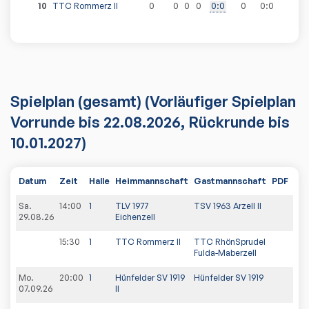
10
TTC Rommerz II
0
0
0
0
0
:
0
0
0
:
0
Spielplan
(gesamt)
(Vorläufiger Spielplan
Vorrunde bis 22.08.2026, Rückrunde bis
10.01.2027)
Datum
Zeit
Halle
Heimmannschaft
Gastmannschaft
PDF
Spi
Sa.
14:00
1
TLV 1977
TSV 1963 Arzell II
29.08.26
Eichenzell
15:30
1
TTC Rommerz II
TTC RhönSprudel
Fulda-Maberzell
Mo.
20:00
1
Hünfelder SV 1919
Hünfelder SV 1919
07.09.26
II