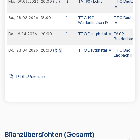
Mo., 09.03.2026
v
2
TV 1907 Lohra III
TTC Dautphet
20:00
IV
Sa., 28.03.2026
18:00
1
TTC 1961
TTC Dautphet
Weidenhausen IV
IV
Do., 16.04.2026
20:00
1
TTC Dautphetal IV
FV 09
Breidenbach II
Do., 23.04.2026
t
v
1
TTC Dautphetal IV
TTC Bad
20:00
Endbach II
PDF-Version
Bilanzübersichten
(Gesamt)