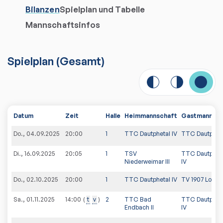
Bilanzen
Spielplan und Tabelle
Mannschaftsinfos
Spielplan
(
Gesamt
)
Datum
Zeit
Halle
Heimmannschaft
Gastmannsch
Do., 04.09.2025
20:00
1
TTC Dautphetal IV
TTC Dautpheta
Di., 16.09.2025
20:05
1
TSV
TTC Dautphet
Niederweimar III
IV
Do., 02.10.2025
20:00
1
TTC Dautphetal IV
TV 1907 Lohra I
Sa., 01.11.2025
t
v
2
TTC Bad
TTC Dautphet
14:00
Endbach II
IV