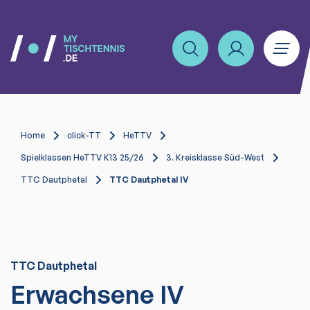
Home
click-TT
HeTTV
Spielklassen HeTTV K13 25/26
3. Kreisklasse Süd-West
TTC Dautphetal
TTC Dautphetal IV
TTC Dautphetal
Erwachsene IV