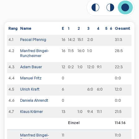
Rang
Name
E
1
2
3
4
5
6
Gesamt
4
.
1
Pascal Pfennig
16
14:2
15:1
2:0
31
:
3
4
.
2
Manfred Bingel-
16
11:5
16:0
1:0
28
:
5
Runzheimer
4
.
3
Adam Bauer
12
0:2
1:0
12:0
9:1
22
:
3
4
.
4
Manuel Fritz
0
0
:
0
4
.
5
Ulrich Kraft
6
6:0
6:0
12
:
0
4
.
6
Daniela Ahrendt
0
0
:
0
4
.
7
Klaus Krämer
13
1:0
9:4
11:1
21
:
5
Einzel
114:16
Manfred Bingel-
11
11
:
0