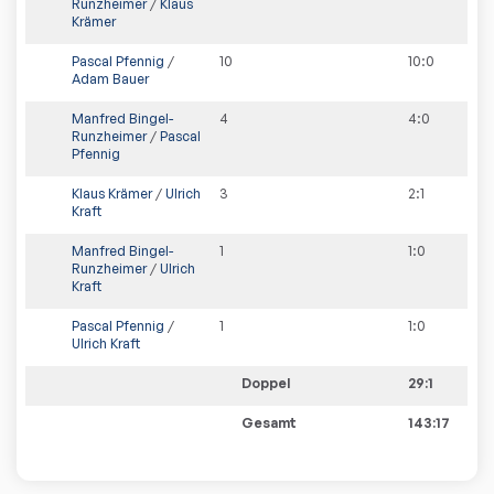
Runzheimer
/
Klaus
Krämer
Pascal Pfennig
/
10
10
:
0
Adam Bauer
Manfred Bingel-
4
4
:
0
Runzheimer
/
Pascal
Pfennig
Klaus Krämer
/
Ulrich
3
2
:
1
Kraft
Manfred Bingel-
1
1
:
0
Runzheimer
/
Ulrich
Kraft
Pascal Pfennig
/
1
1
:
0
Ulrich Kraft
Doppel
29:1
Gesamt
143:17