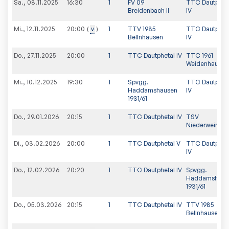
Sa., 08.11.2025
16:30
1
FV 09
TTC Dautphet
Breidenbach II
IV
Mi., 12.11.2025
v
1
TTV 1985
TTC Dautphet
20:00
Bellnhausen
IV
Do., 27.11.2025
20:00
1
TTC Dautphetal IV
TTC 1961
Weidenhausen
Mi., 10.12.2025
19:30
1
Spvgg.
TTC Dautphet
Haddamshausen
IV
1931/61
Do., 29.01.2026
20:15
1
TTC Dautphetal IV
TSV
Niederweimar I
Di., 03.02.2026
20:00
1
TTC Dautphetal V
TTC Dautphet
IV
Do., 12.02.2026
20:20
1
TTC Dautphetal IV
Spvgg.
Haddamshaus
1931/61
Do., 05.03.2026
20:15
1
TTC Dautphetal IV
TTV 1985
Bellnhausen