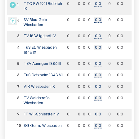
TTC RW 1921 Biebrich
0
0
0
0
0
:
0
0
0
:
0
1
IX
SV Blau-Gelb
0
0
0
0
0
:
0
0
0
:
0
2
Wiesbaden
3
TV 1886 Igstadt IV
0
0
0
0
0
:
0
0
0
:
0
4
TuS Et. Wiesbaden
0
0
0
0
0
:
0
0
0
:
0
1846 IX
5
TSV Auringen 1886 III
0
0
0
0
0
:
0
0
0
:
0
6
TuS Dotzheim 1848 VII
0
0
0
0
0
:
0
0
0
:
0
7
VfR Wiesbaden IX
0
0
0
0
0
:
0
0
0
:
0
8
TV Waldstraße
0
0
0
0
0
:
0
0
0
:
0
Wiesbaden
9
FT Wi.-Schierstein V
0
0
0
0
0
:
0
0
0
:
0
10
SG Germ. Wiesbaden II
0
0
0
0
0
:
0
0
0
:
0