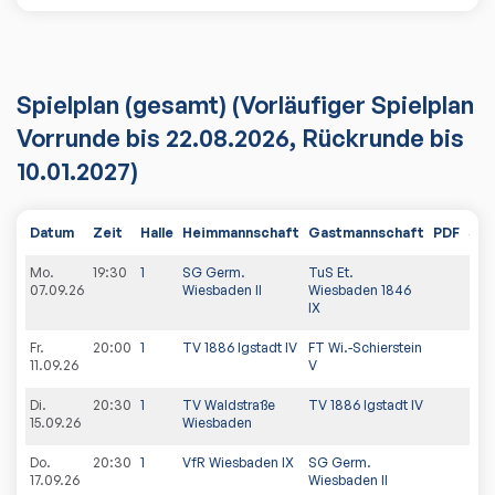
Spielplan
(gesamt)
(Vorläufiger Spielplan
Vorrunde bis 22.08.2026, Rückrunde bis
10.01.2027)
Datum
Zeit
Halle
Heimmannschaft
Gastmannschaft
PDF
Spi
Mo.
19:30
1
SG Germ.
TuS Et.
07.09.26
Wiesbaden II
Wiesbaden 1846
IX
Fr.
20:00
1
TV 1886 Igstadt IV
FT Wi.-Schierstein
11.09.26
V
Di.
20:30
1
TV Waldstraße
TV 1886 Igstadt IV
15.09.26
Wiesbaden
Do.
20:30
1
VfR Wiesbaden IX
SG Germ.
17.09.26
Wiesbaden II