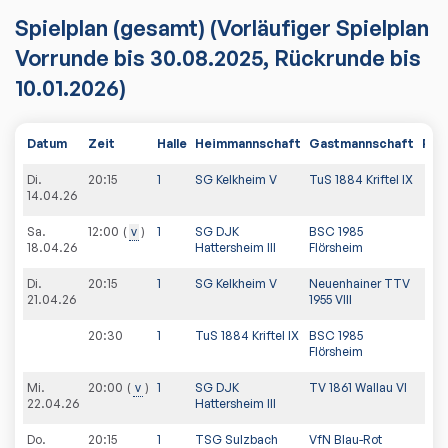
Spielplan
(gesamt)
(Vorläufiger Spielplan
Vorrunde bis 30.08.2025, Rückrunde bis
10.01.2026)
Datum
Zeit
Halle
Heimmannschaft
Gastmannschaft
PDF
Di.
20:15
1
SG Kelkheim V
TuS 1884 Kriftel IX
14.04.26
Sa.
12:00
v
1
SG DJK
BSC 1985
18.04.26
Hattersheim III
Flörsheim
Di.
20:15
1
SG Kelkheim V
Neuenhainer TTV
21.04.26
1955 VIII
20:30
1
TuS 1884 Kriftel IX
BSC 1985
Flörsheim
Mi.
20:00
v
1
SG DJK
TV 1861 Wallau VI
22.04.26
Hattersheim III
Do.
20:15
1
TSG Sulzbach
VfN Blau-Rot