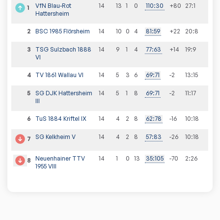
VfN Blau-Rot
14
13
1
0
110
:
30
+80
27
:
1
1
Hattersheim
2
BSC 1985 Flörsheim
14
10
0
4
81
:
59
+22
20
:
8
3
TSG Sulzbach 1888
14
9
1
4
77
:
63
+14
19
:
9
VI
4
TV 1861 Wallau VI
14
5
3
6
69
:
71
-2
13
:
15
5
SG DJK Hattersheim
14
5
1
8
69
:
71
-2
11
:
17
III
6
TuS 1884 Kriftel IX
14
4
2
8
62
:
78
-16
10
:
18
SG Kelkheim V
14
4
2
8
57
:
83
-26
10
:
18
7
Neuenhainer TTV
14
1
0
13
35
:
105
-70
2
:
26
8
1955 VIII