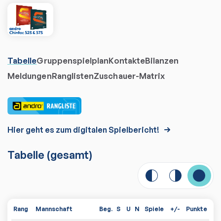
Tabelle
Gruppenspielplan
Kontakte
Bilanzen
Meldungen
Ranglisten
Zuschauer-Matrix
Hier geht es zum digitalen Spielbericht!
Tabelle
(gesamt)
Rang
Mannschaft
Beg.
S
U
N
Spiele
+/-
Punkte