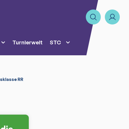
Turnierwelt
STC
isklasse RR