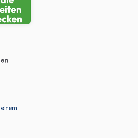
ten
u einem