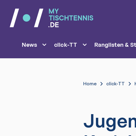
News
click-TT
Ranglisten & St
Home
click-TT
Jugend