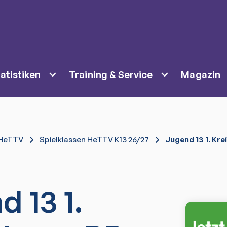
atistiken
Training & Service
Magazin
HeTTV
Spielklassen HeTTV K13 26/27
Jugend 13 1. Kre
 13 1.