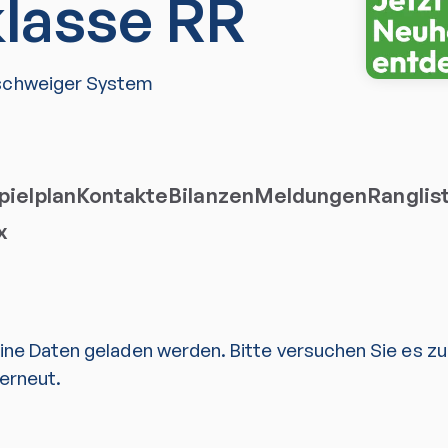
klasse RR
schweiger System
ielplan
Kontakte
Bilanzen
Meldungen
Ranglis
x
eine Daten geladen werden. Bitte versuchen Sie es z
erneut.