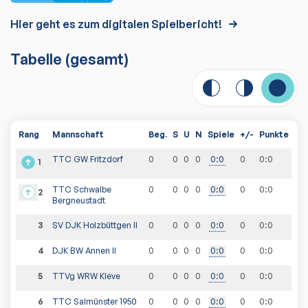
Hier geht es zum digitalen Spielbericht!
Tabelle
(gesamt)
Rang
Mannschaft
Beg.
S
U
N
Spiele
+/-
Punkte
TTC GW Fritzdorf
0
0
0
0
0
:
0
0
0
:
0
1
TTC Schwalbe
0
0
0
0
0
:
0
0
0
:
0
2
Bergneustadt
3
SV DJK Holzbüttgen II
0
0
0
0
0
:
0
0
0
:
0
4
DJK BW Annen II
0
0
0
0
0
:
0
0
0
:
0
5
TTVg WRW Kleve
0
0
0
0
0
:
0
0
0
:
0
6
TTC Salmünster 1950
0
0
0
0
0
:
0
0
0
:
0