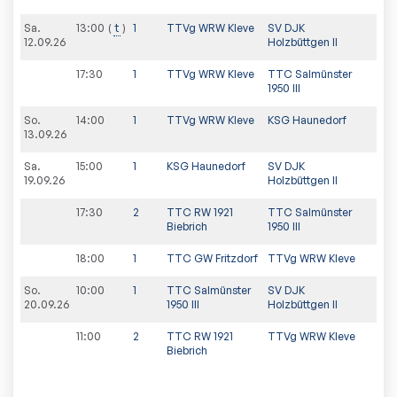
Sa.
13:00
t
1
TTVg WRW Kleve
SV DJK
12.09.26
Holzbüttgen II
17:30
1
TTVg WRW Kleve
TTC Salmünster
1950 III
So.
14:00
1
TTVg WRW Kleve
KSG Haunedorf
13.09.26
Sa.
15:00
1
KSG Haunedorf
SV DJK
19.09.26
Holzbüttgen II
17:30
2
TTC RW 1921
TTC Salmünster
Biebrich
1950 III
18:00
1
TTC GW Fritzdorf
TTVg WRW Kleve
So.
10:00
1
TTC Salmünster
SV DJK
20.09.26
1950 III
Holzbüttgen II
11:00
2
TTC RW 1921
TTVg WRW Kleve
Biebrich