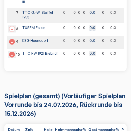
III
7
TTC G.-W. Staffel
0
0
0
0
0
:
0
0
0
:
0
1953
TUSEM Essen
0
0
0
0
0
:
0
0
0
:
0
8
KSG Haunedorf
0
0
0
0
0
:
0
0
0
:
0
9
TTC RW 1921 Biebrich
0
0
0
0
0
:
0
0
0
:
0
10
Spielplan
(gesamt)
(Vorläufiger Spielplan
Vorrunde bis 24.07.2026, Rückrunde bis
15.12.2026)
Datum
Zeit
Halle
Heimmannschaft
Gastmannschaft
PDF