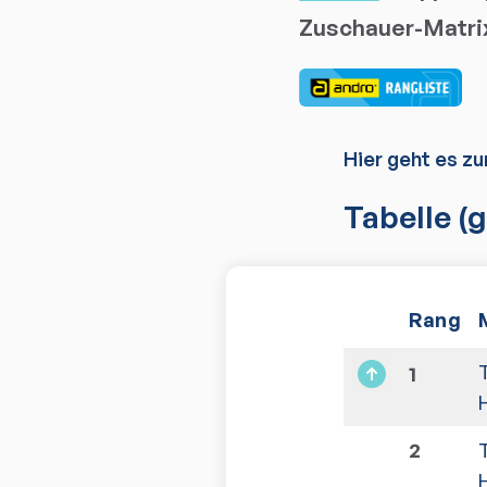
Zuschauer-Matri
Hier geht es zu
Tabelle
(g
Rang
1
H
2