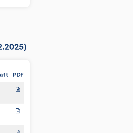
2.2025)
aft
PDF
Spiele
8:2
3:7
5:5