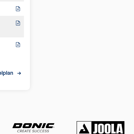
2:8
10:0
7:3
lplan