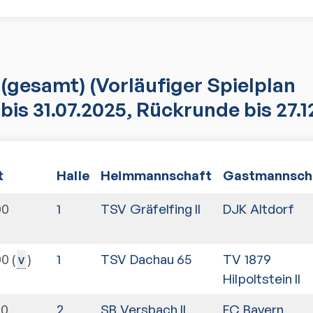
(gesamt)
(Vorläufiger Spielplan
bis 31.07.2025, Rückrunde bis 27.1
t
Halle
Heimmannschaft
Gastmannsch
00
1
TSV Gräfelfing II
DJK Altdorf
00
1
TSV Dachau 65
TV 1879
v
Hilpoltstein II
30
2
SB Versbach II
FC Bayern