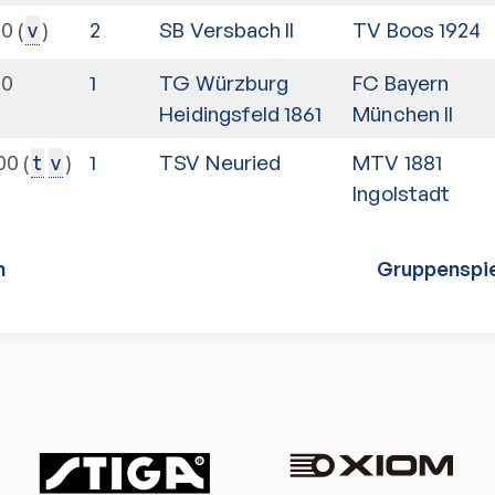
00
2
SB Versbach II
TV Boos 1924
v
30
1
TG Würzburg
FC Bayern
Heidingsfeld 1861
München II
00
1
TSV Neuried
MTV 1881
t
v
Ingolstadt
n
Gruppenspie