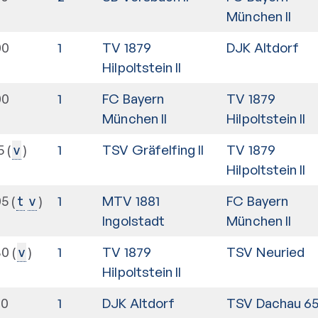
München II
00
1
TV 1879
DJK Altdorf
Hilpoltstein II
00
1
FC Bayern
TV 1879
München II
Hilpoltstein II
5
1
TSV Gräfelfing II
TV 1879
v
Hilpoltstein II
05
1
MTV 1881
FC Bayern
t
v
Ingolstadt
München II
30
1
TV 1879
TSV Neuried
v
Hilpoltstein II
00
1
DJK Altdorf
TSV Dachau 6