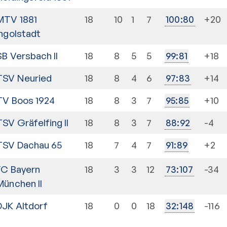
MTV 1881
18
10
1
7
+20
100
:
80
Ingolstadt
SB Versbach II
18
8
5
5
+18
99
:
81
TSV Neuried
18
8
4
6
+14
97
:
83
TV Boos 1924
18
8
3
7
+10
95
:
85
TSV Gräfelfing II
18
8
3
7
-4
88
:
92
TSV Dachau 65
18
7
4
7
+2
91
:
89
FC Bayern
18
3
3
12
-34
73
:
107
München II
DJK Altdorf
18
0
0
18
-116
32
:
148