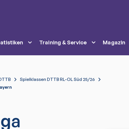
atistiken
Training & Service
Magazin
DTTB
Spielklassen DTTB RL-OL Süd 25/26
ayern
iga