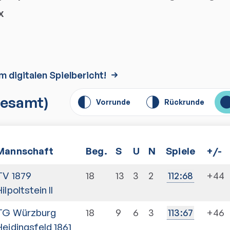
x
m digitalen Spielbericht!
esamt)
Vorrunde
Rückrunde
Mannschaft
Beg.
S
U
N
Spiele
+/-
TV 1879
18
13
3
2
+44
112
:
68
ilpoltstein II
TG Würzburg
18
9
6
3
+46
113
:
67
Heidingsfeld 1861