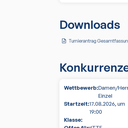
Downloads
Turnierantrag Gesamtfassu
Konkurrenz
Wettbewerb:
Damen/Her
Einzel
Startzeit:
17.08.2026
, um
19:00
Klasse:
Offen für:
ITTF