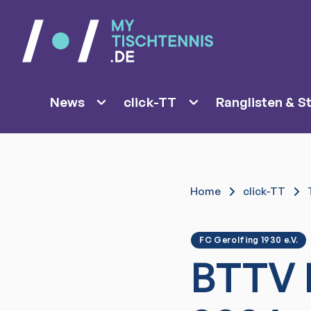
News
click-TT
Ranglisten & St
Home
click-TT
FC Gerolfing 1930 e.V.
BTTV 