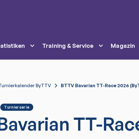
atistiken
Training & Service
Magazin
Turnierkalender ByTTV
BTTV Bavarian TT-Race 2026 (By
Turnierserie
Bavarian TT-Rac