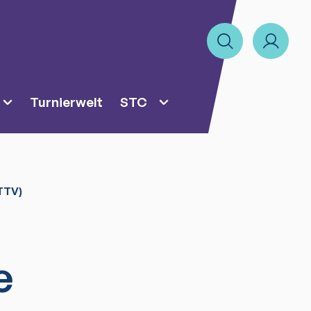
Turnierwelt
STC
TTV)
e