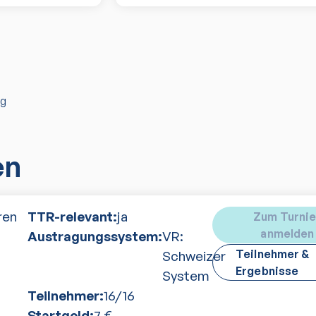
ng
en
ren
TTR-relevant:
ja
Zum Turnie
anmelden
Austragungssystem:
VR:
Teilnehmer &
Schweizer
Ergebnisse
System
Teilnehmer:
16
/
16
Startgeld:
7
€