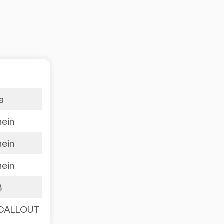
ja
nein
nein
nein
3
CALLOUT