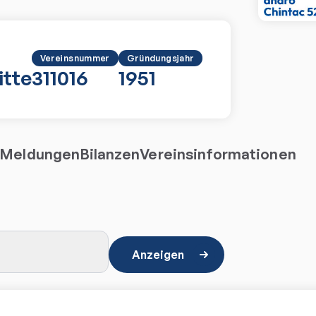
Vereinsnummer
Gründungsjahr
tte
311016
1951
Meldungen
Bilanzen
Vereinsinformationen
Anzeigen