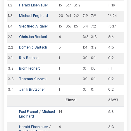
1
.
2
Harald Eisenlauer
15
8:7
3:12
11
:
19
1
.
3
Michael Englhard
20
0:4
2:2
7:9
7:9
16
:
24
1
.
4
Siegfried Allgaier
15
0:6
1:5
5:4
7:2
13
:
17
2
.
1
Christian Beckert
6
3:3
3:3
6
:
6
2
.
2
Domenic Bartsch
5
1:4
3:2
4
:
6
3
.
1
Roy Bartsch
1
0:1
0:1
0
:
2
3
.
2
Björn Fronert
1
0:1
1:0
1
:
1
3
.
3
Thomas Kurzweil
1
0:1
0:1
0
:
2
3
.
4
Janik Brutscher
1
0:1
0:1
0
:
2
Einzel
63:97
Paul Fronert
/
Michael
14
6
:
8
Englhard
Harald Eisenlauer
/
6
3
:
3