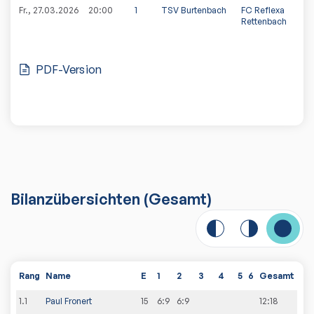
Fr., 27.03.2026
20:00
1
TSV Burtenbach
FC Reflexa
Rettenbach
PDF-Version
Bilanzübersichten
(Gesamt)
Rang
Name
E
1
2
3
4
5
6
Gesamt
1
.
1
Paul Fronert
15
6:9
6:9
12
:
18