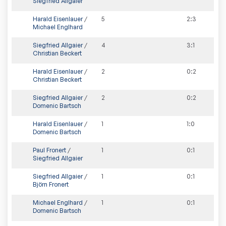
Siegfried Allgaier
Harald Eisenlauer
/
5
2
:
3
Michael Englhard
Siegfried Allgaier
/
4
3
:
1
Christian Beckert
Harald Eisenlauer
/
2
0
:
2
Christian Beckert
Siegfried Allgaier
/
2
0
:
2
Domenic Bartsch
Harald Eisenlauer
/
1
1
:
0
Domenic Bartsch
Paul Fronert
/
1
0
:
1
Siegfried Allgaier
Siegfried Allgaier
/
1
0
:
1
Björn Fronert
Michael Englhard
/
1
0
:
1
Domenic Bartsch