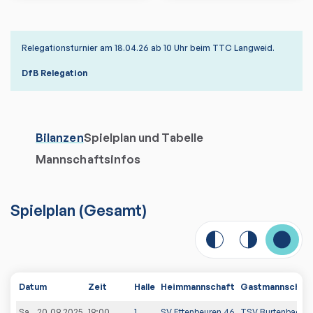
Relegationsturnier am 18.04.26 ab 10 Uhr beim TTC Langweid.
DfB Relegation
Bilanzen
Spielplan und Tabelle
Mannschaftsinfos
Spielplan
(
Gesamt
)
Datum
Zeit
Halle
Heimmannschaft
Gastmannschaf
Sa., 20.09.2025
19:00
1
SV Ettenbeuren 46
TSV Burtenbach