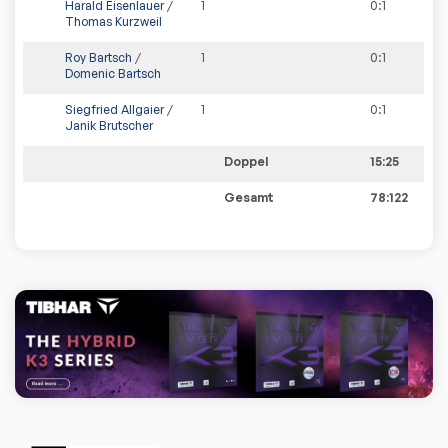
Harald Eisenlauer
/
1
0
:
1
Thomas Kurzweil
Roy Bartsch
/
1
0
:
1
Domenic Bartsch
Siegfried Allgaier
/
1
0
:
1
Janik Brutscher
Doppel
15:25
Gesamt
78:122