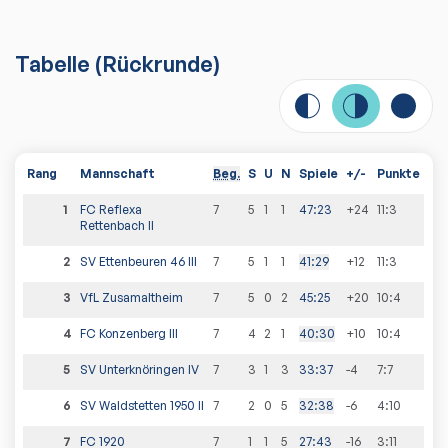
Tabelle
(
Rückrunde
)
Rang
Mannschaft
Beg.
S
U
N
Spiele
+/-
Punkte
1
FC Reflexa
7
5
1
1
47
:
23
+24
11
:
3
Rettenbach II
2
SV Ettenbeuren 46 III
7
5
1
1
41
:
29
+12
11
:
3
3
VfL Zusamaltheim
7
5
0
2
45
:
25
+20
10
:
4
4
FC Konzenberg III
7
4
2
1
40
:
30
+10
10
:
4
5
SV Unterknöringen IV
7
3
1
3
33
:
37
-4
7
:
7
6
SV Waldstetten 1950 II
7
2
0
5
32
:
38
-6
4
:
10
7
FC 1920
7
1
1
5
27
:
43
-16
3
:
11