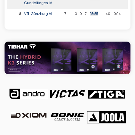
Gundelfingen IV
8
VfL Günzburg VI
7
0
0
7
15
:
55
-40
0
:
14