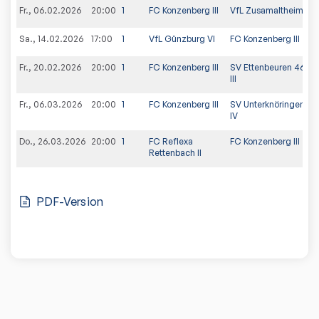
Fr., 06.02.2026
20:00
1
FC Konzenberg III
VfL Zusamaltheim
7:
Sa., 14.02.2026
17:00
1
VfL Günzburg VI
FC Konzenberg III
4
Fr., 20.02.2026
20:00
1
FC Konzenberg III
SV Ettenbeuren 46
5:
III
Fr., 06.03.2026
20:00
1
FC Konzenberg III
SV Unterknöringen
8
IV
Do., 26.03.2026
20:00
1
FC Reflexa
FC Konzenberg III
7:
Rettenbach II
PDF-Version