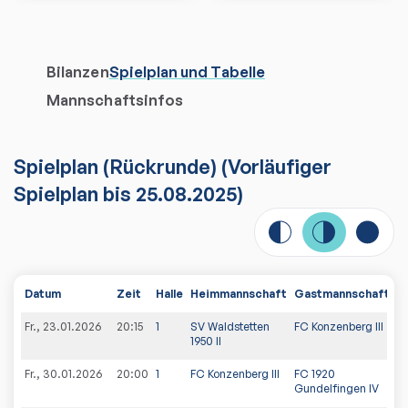
Bilanzen
Spielplan und Tabelle
Mannschaftsinfos
Spielplan
(
Rückrunde
)
(Vorläufiger
Spielplan bis 25.08.2025)
Datum
Zeit
Halle
Heimmannschaft
Gastmannschaft
S
Fr., 23.01.2026
20:15
1
SV Waldstetten
FC Konzenberg III
4
1950 II
Fr., 30.01.2026
20:00
1
FC Konzenberg III
FC 1920
5:
Gundelfingen IV