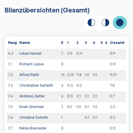
Bilanzübersichten
(Gesamt)
Rang
Name
E
1
2
3
4
5
6
Gesamt
6
.
2
Lukas Hansel
7
2:5
3:4
5
:
9
7
.
1
Richard Laqua
0
0
:
0
7
.
2
Alfred Reihl
16
2:13
7:8
1:0
1:0
11
:
21
7
.
3
Christopher Seiferth
6
3:3
4:2
7
:
5
7
.
4
Andreas Zeitler
6
0:3
2:1
1:2
2:1
5
:
7
7
.
5
Noah Drechsel
2
0:1
1:0
0:1
1:0
2
:
2
7
.
6
Christine Schloth
1
0:1
0:1
0
:
2
7
.
7
Niklas Bauriedel
0
0
:
0