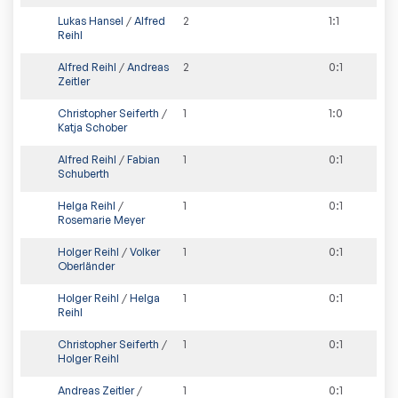
Lukas Hansel
/
Alfred
2
1
:
1
Reihl
Alfred Reihl
/
Andreas
2
0
:
1
Zeitler
Christopher Seiferth
/
1
1
:
0
Katja Schober
Alfred Reihl
/
Fabian
1
0
:
1
Schuberth
Helga Reihl
/
1
0
:
1
Rosemarie Meyer
Holger Reihl
/
Volker
1
0
:
1
Oberländer
Holger Reihl
/
Helga
1
0
:
1
Reihl
Christopher Seiferth
/
1
0
:
1
Holger Reihl
Andreas Zeitler
/
1
0
:
1