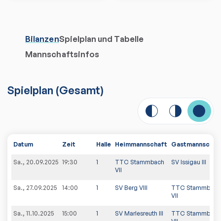
Bilanzen
Spielplan und Tabelle
Mannschaftsinfos
Spielplan
(
Gesamt
)
Datum
Zeit
Halle
Heimmannschaft
Gastmannschaf
Sa., 20.09.2025
19:30
1
TTC Stammbach
SV Issigau III
VII
Sa., 27.09.2025
14:00
1
SV Berg VIII
TTC Stammbach
VII
Sa., 11.10.2025
15:00
1
SV Marlesreuth III
TTC Stammbach