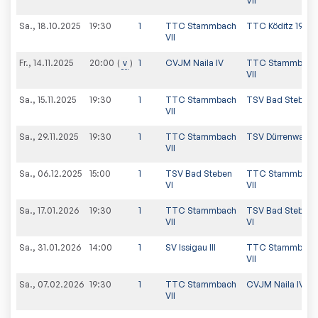
VII
Sa., 18.10.2025
19:30
1
TTC Stammbach
TTC Köditz 1950 
VII
Fr., 14.11.2025
v
1
CVJM Naila IV
TTC Stammbach
20:00
VII
Sa., 15.11.2025
19:30
1
TTC Stammbach
TSV Bad Steben 
VII
Sa., 29.11.2025
19:30
1
TTC Stammbach
TSV Dürrenwaid
VII
Sa., 06.12.2025
15:00
1
TSV Bad Steben
TTC Stammbach
VI
VII
Sa., 17.01.2026
19:30
1
TTC Stammbach
TSV Bad Steben
VII
VI
Sa., 31.01.2026
14:00
1
SV Issigau III
TTC Stammbach
VII
Sa., 07.02.2026
19:30
1
TTC Stammbach
CVJM Naila IV
VII