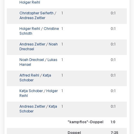
Holger Reihl
Christopher Seiferth
/
1
0
:
1
Andreas Zeitler
Holger Reihl
/
Christine
1
0
:
1
Schloth
Andreas Zeitler
/
Noah
1
0
:
1
Drechsel
Noah Drechsel
/
Lukas
1
0
:
1
Hansel
Alfred Reihl
/
Katja
1
0
:
1
Schober
Katja Schober
/
Holger
1
0
:
1
Reihl
Andreas Zeitler
/
Katja
1
0
:
1
Schober
"kampflos"-Doppel
1
:
0
Doppel
7:25