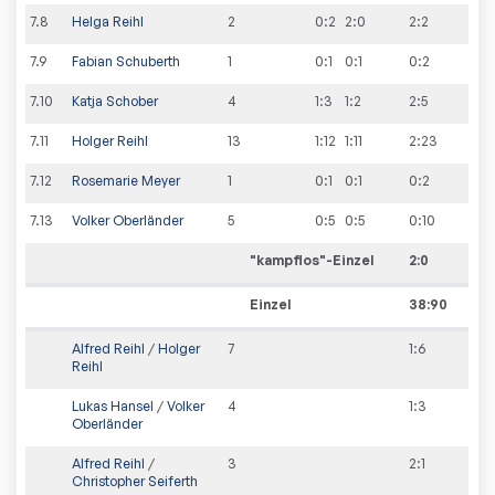
7
.
8
Helga Reihl
2
0:2
2:0
2
:
2
7
.
9
Fabian Schuberth
1
0:1
0:1
0
:
2
7
.
10
Katja Schober
4
1:3
1:2
2
:
5
7
.
11
Holger Reihl
13
1:12
1:11
2
:
23
7
.
12
Rosemarie Meyer
1
0:1
0:1
0
:
2
7
.
13
Volker Oberländer
5
0:5
0:5
0
:
10
"kampflos"-Einzel
2
:
0
Einzel
38:90
Alfred Reihl
/
Holger
7
1
:
6
Reihl
Lukas Hansel
/
Volker
4
1
:
3
Oberländer
Alfred Reihl
/
3
2
:
1
Christopher Seiferth