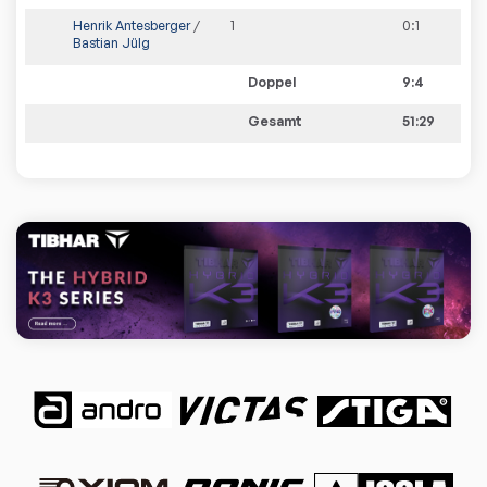
Henrik Antesberger
/
1
0
:
1
Bastian Jülg
Doppel
9:4
Gesamt
51:29