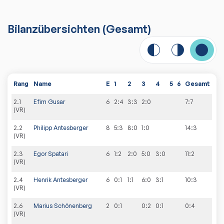
Bilanzübersichten
(Gesamt)
Rang
Name
E
1
2
3
4
5
6
Gesamt
2
.
1
Efim Gusar
6
2:4
3:3
2:0
7
:
7
(VR)
2
.
2
Philipp Antesberger
8
5:3
8:0
1:0
14
:
3
(VR)
2
.
3
Egor Spatari
6
1:2
2:0
5:0
3:0
11
:
2
(VR)
2
.
4
Henrik Antesberger
6
0:1
1:1
6:0
3:1
10
:
3
(VR)
2
.
6
Marius Schönenberg
2
0:1
0:2
0:1
0
:
4
(VR)