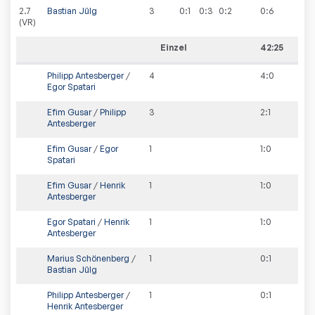
2
.
7
Bastian Jülg
3
0:1
0:3
0:2
0
:
6
(VR)
Einzel
42:25
Philipp Antesberger
/
4
4
:
0
Egor Spatari
Efim Gusar
/
Philipp
3
2
:
1
Antesberger
Efim Gusar
/
Egor
1
1
:
0
Spatari
Efim Gusar
/
Henrik
1
1
:
0
Antesberger
Egor Spatari
/
Henrik
1
1
:
0
Antesberger
Marius Schönenberg
/
1
0
:
1
Bastian Jülg
Philipp Antesberger
/
1
0
:
1
Henrik Antesberger