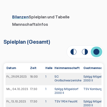
Bilanzen
Spielplan und Tabelle
Mannschaftsinfos
Spielplan
(
Gesamt
)
Datum
Zeit
Halle
Heimmannschaft
Gastmannschaf
Fr., 29.09.2023
18:00
1
SC
SpVgg Mögeldor
Großschwarzenlohe
2000 II
Mi., 04.10.2023
17:30
1
SpVgg Mögeldorf
TSV Kornburg III
2000 II
Fr., 13.10.2023
17:30
1
TSV 1904 Feucht
SpVgg Mögeldor
2000 II