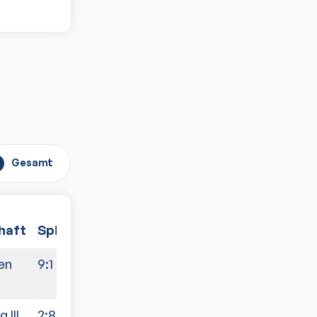
Gesamt
haft
Spiele
en
9:1
 III
2:8