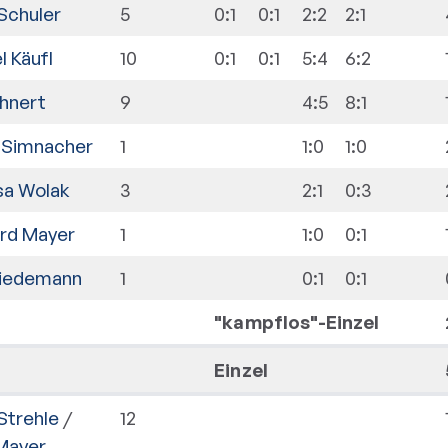
Schuler
5
0:1
0:1
2:2
2:1
l Käufl
10
0:1
0:1
5:4
6:2
ehnert
9
4:5
8:1
 Simnacher
1
1:0
1:0
sa Wolak
3
2:1
0:3
rd Mayer
1
1:0
0:1
Wiedemann
1
0:1
0:1
"kampflos"-Einzel
Einzel
Strehle
/
12
Mayer