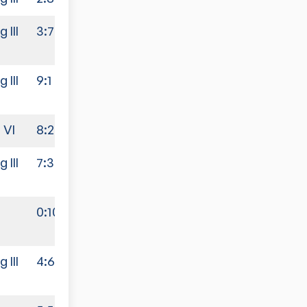
 III
3:7
 III
9:1
 VI
8:2
 III
7:3
0:10
 III
4:6