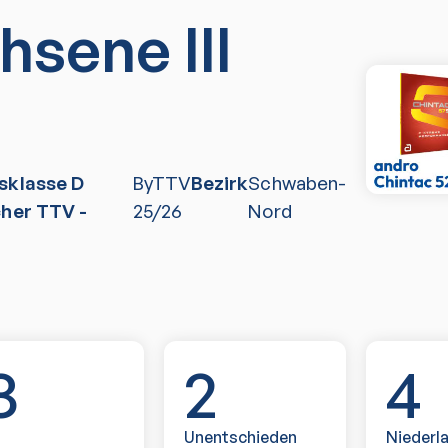
hsene III
sklasse D
ByTTV
Bezirk
Schwaben-
cher TTV -
25/26
Nord
8
2
4
Unentschieden
Niederl