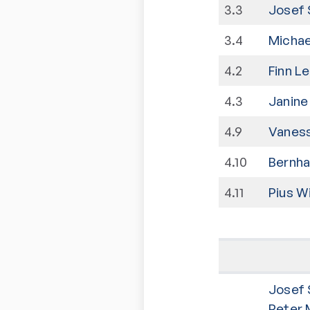
3
.
3
Josef 
3
.
4
Michae
4
.
2
Finn L
4
.
3
Janine
4
.
9
Vanes
4
.
10
Bernha
4
.
11
Pius 
Josef 
Peter 