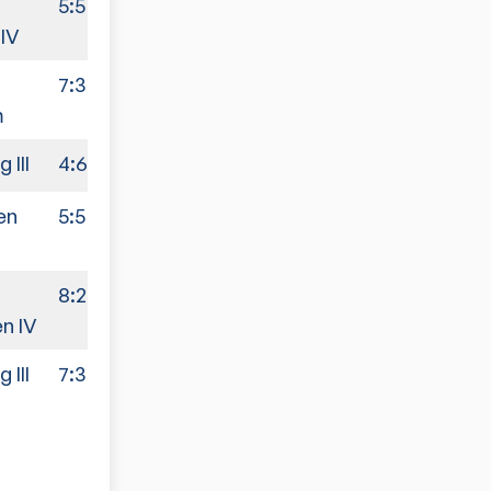
5:5
IV
7:3
m
 III
4:6
en
5:5
8:2
n IV
 III
7:3