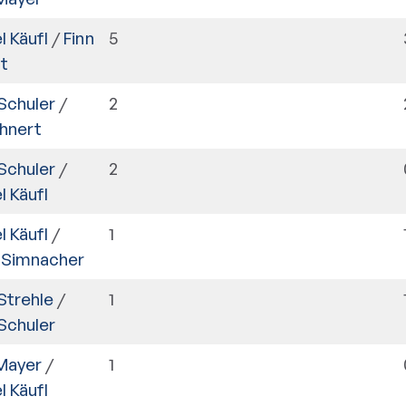
l Käufl
/
Finn
5
t
Schuler
/
2
ehnert
Schuler
/
2
l Käufl
l Käufl
/
1
 Simnacher
Strehle
/
1
Schuler
Mayer
/
1
l Käufl