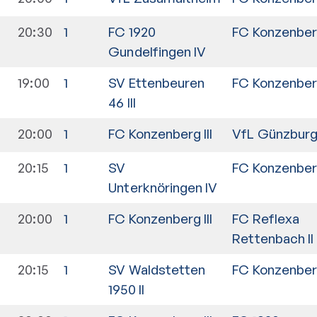
20:30
1
FC 1920
FC Konzenberg
Gundelfingen IV
19:00
1
SV Ettenbeuren
FC Konzenberg
46 III
20:00
1
FC Konzenberg III
VfL Günzburg
20:15
1
SV
FC Konzenberg
Unterknöringen IV
20:00
1
FC Konzenberg III
FC Reflexa
Rettenbach II
20:15
1
SV Waldstetten
FC Konzenberg
1950 II