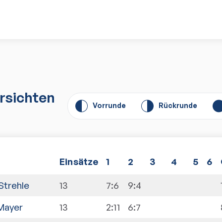
rsichten
Vorrunde
Rückrunde
E
insätze
1
2
3
4
5
6
Strehle
13
7:6
9:4
Mayer
13
2:11
6:7