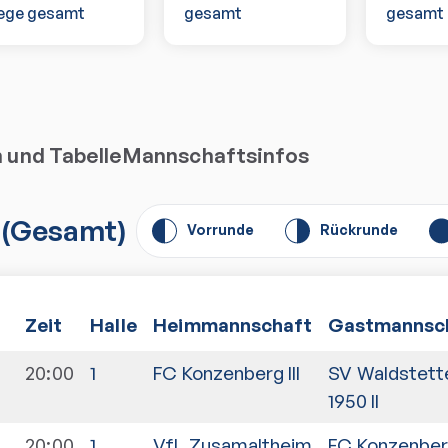
ege gesamt
gesamt
gesamt
n und Tabelle
Mannschaftsinfos
(
Gesamt
)
Vorrunde
Rückrunde
Zeit
Halle
Heimmannschaft
Gastmannsc
20:00
1
FC Konzenberg III
SV Waldstett
1950 II
20:00
1
VfL Zusamaltheim
FC Konzenberg