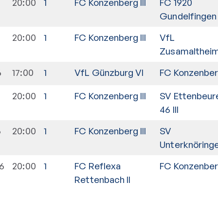
20:00
1
FC Konzenberg III
FC 1920
Gundelfingen 
6
20:00
1
FC Konzenberg III
VfL
Zusamalthei
6
17:00
1
VfL Günzburg VI
FC Konzenberg
6
20:00
1
FC Konzenberg III
SV Ettenbeur
46 III
6
20:00
1
FC Konzenberg III
SV
Unterknöringe
26
20:00
1
FC Reflexa
FC Konzenberg
Rettenbach II
n