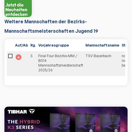
Weitere Mannschaften der
Bezirks-
Mannschaftsmeisterschaften Jugend 19
Auf/Ab
Rg.
Vorjahresgruppe
Mannschaftsname
Statu
3
Final Four Bezirks-MM /
TSV Bayerbach
noch
B014
nicht
Mannschaftsmeisterschaft
bearbe
2025/26