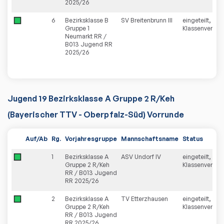
2025/26
6
Bezirksklasse B
SV Breitenbrunn III
eingeteilt,
Gruppe 1
Klassenverblei
Neumarkt RR /
B013 Jugend RR
2025/26
Jugend 19 Bezirksklasse A Gruppe 2 R/Keh
(Bayerischer TTV - Oberpfalz-Süd) Vorrunde
Auf/Ab
Rg.
Vorjahresgruppe
Mannschaftsname
Status
1
Bezirksklasse A
ASV Undorf IV
eingeteilt,
Gruppe 2 R/Keh
Klassenverblei
RR / B013 Jugend
RR 2025/26
2
Bezirksklasse A
TV Etterzhausen
eingeteilt,
Gruppe 2 R/Keh
Klassenverblei
RR / B013 Jugend
RR 2025/26