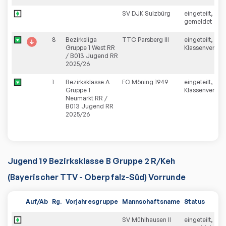
SV DJK Sulzbürg
eingeteilt, neu
gemeldet
8
Bezirksliga
TTC Parsberg III
eingeteilt,
Gruppe 1 West RR
Klassenverzich
/ B013 Jugend RR
2025/26
1
Bezirksklasse A
FC Möning 1949
eingeteilt,
Gruppe 1
Klassenverzich
Neumarkt RR /
B013 Jugend RR
2025/26
Jugend 19 Bezirksklasse B Gruppe 2 R/Keh
(Bayerischer TTV - Oberpfalz-Süd) Vorrunde
Auf/Ab
Rg.
Vorjahresgruppe
Mannschaftsname
Status
SV Mühlhausen II
eingeteilt, neu