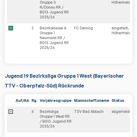
Gruppe 3
Höhermeldun
R/Donau RR /
B013 Jugend RR
2025/26
2
Bezirksklasse A
FC Deining
eingeteilt,
Gruppe 1
Höhermeldun
Neumarkt RR /
B013 Jugend RR
2025/26
Jugend 19 Bezirksliga Gruppe 1 West (Bayerischer
TTV - Oberpfalz-Süd) Rückrunde
Auf/Ab
Rg.
Vorjahresgruppe
Mannschaftsname
Status
6
Bezirksliga
TSV Bad Abbach
abgemeldet
Gruppe 1 West RR
/ B013 Jugend RR
2025/26