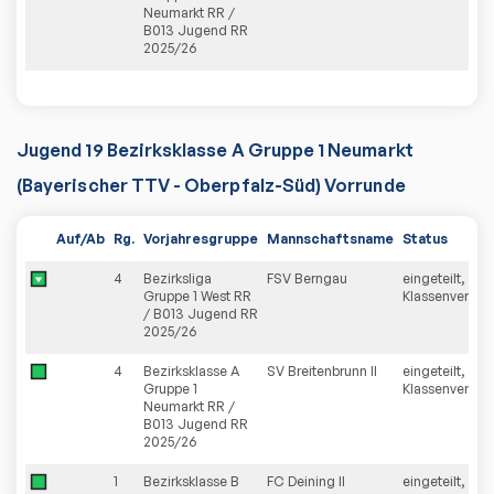
Neumarkt RR /
B013 Jugend RR
2025/26
Jugend 19 Bezirksklasse A Gruppe 1 Neumarkt
(Bayerischer TTV - Oberpfalz-Süd) Vorrunde
Auf/Ab
Rg.
Vorjahresgruppe
Mannschaftsname
Status
4
Bezirksliga
FSV Berngau
eingeteilt,
Gruppe 1 West RR
Klassenverzich
/ B013 Jugend RR
2025/26
4
Bezirksklasse A
SV Breitenbrunn II
eingeteilt,
Gruppe 1
Klassenverblei
Neumarkt RR /
B013 Jugend RR
2025/26
1
Bezirksklasse B
FC Deining II
eingeteilt,