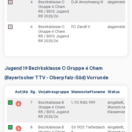
4
Bezirksklasse C
DJK Arnschwang III
abgemeldet
Gruppe 4 Cham
RR / B013 Jugend
RR 2025/26
6
Bezirksklasse C
FC Zandt V
abgemeldet
Gruppe 4 Cham
RR / B013 Jugend
RR 2025/26
Jugend 19 Bezirksklasse C Gruppe 4 Cham
(Bayerischer TTV - Oberpfalz-Süd) Vorrunde
Auf/Ab
Rg.
Vorjahresgruppe
Mannschaftsname
Status
7
Bezirksklasse B
1. FC Rötz 1919
eingeteilt, kein
Gruppe 4 Cham
Wunsch nach
RR / B013 Jugend
Klassenverblei
RR 2025/26
8
Bezirksklasse B
SV 1920 Tiefenbach
eingeteilt, kein
Gruppe 4 Cham
II
Wunsch nach