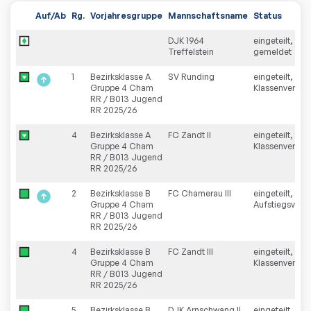
Auf/Ab
Rg.
Vorjahresgruppe
Mannschaftsname
Status
DJK 1964
eingeteilt, neu
Treffelstein
gemeldet
1
Bezirksklasse A
SV Runding
eingeteilt,
Gruppe 4 Cham
Klassenverzich
RR / B013 Jugend
RR 2025/26
4
Bezirksklasse A
FC Zandt II
eingeteilt,
Gruppe 4 Cham
Klassenverzich
RR / B013 Jugend
RR 2025/26
2
Bezirksklasse B
FC Chamerau III
eingeteilt,
Gruppe 4 Cham
Aufstiegsverzi
RR / B013 Jugend
RR 2025/26
4
Bezirksklasse B
FC Zandt III
eingeteilt,
Gruppe 4 Cham
Klassenverblei
RR / B013 Jugend
RR 2025/26
5
Bezirksklasse B
DJK Arnschwang II
eingeteilt,