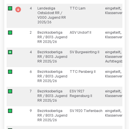
4
Landesliga
TTC Lam
eingeteilt,
Ostsüdost RR /
Klassenverblei
V000 Jugend RR
2025/26
2
Bezirksoberliga
ASV Undorf II
eingeteilt,
RR / B013 Jugend
Klassenverblei
RR 2025/26
4
Bezirksoberliga
SV Burgweinting II
eingeteilt,
RR / B013 Jugend
Klassenverblei
RR 2025/26
Aufstiegsberei
6
Bezirksoberliga
TTC Parsberg II
eingeteilt,
RR / B013 Jugend
Klassenverblei
RR 2025/26
7
Bezirksoberliga
ESV 1927
eingeteilt,
RR / B013 Jugend
Regensburg II
Klassenverblei
RR 2025/26
9
Bezirksoberliga
SV 1920 Tiefenbach
eingeteilt,
RR / B013 Jugend
Klassenverblei
RR 2025/26