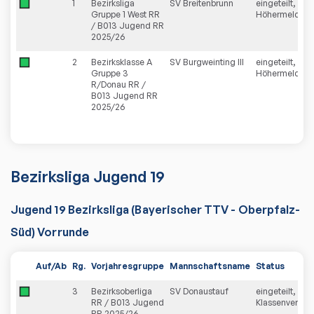
1
Bezirksliga
SV Breitenbrunn
eingeteilt,
Gruppe 1 West RR
Höhermeldun
/ B013 Jugend RR
2025/26
2
Bezirksklasse A
SV Burgweinting III
eingeteilt,
Gruppe 3
Höhermeldun
R/Donau RR /
B013 Jugend RR
2025/26
Bezirksliga Jugend 19
Jugend 19 Bezirksliga (Bayerischer TTV - Oberpfalz-
Süd) Vorrunde
Auf/Ab
Rg.
Vorjahresgruppe
Mannschaftsname
Status
3
Bezirksoberliga
SV Donaustauf
eingeteilt,
RR / B013 Jugend
Klassenverblei
RR 2025/26