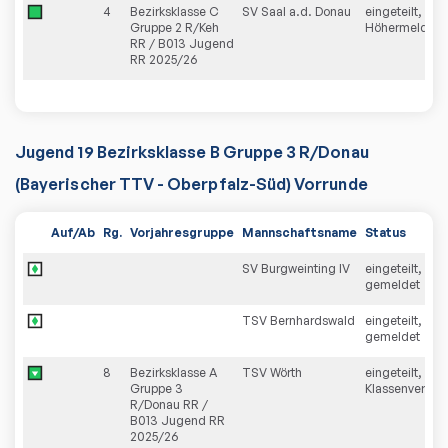
4
Bezirksklasse C
SV Saal a.d. Donau
eingeteilt,
Gruppe 2 R/Keh
Höhermeldun
RR / B013 Jugend
RR 2025/26
Jugend 19 Bezirksklasse B Gruppe 3 R/Donau
(Bayerischer TTV - Oberpfalz-Süd) Vorrunde
Auf/Ab
Rg.
Vorjahresgruppe
Mannschaftsname
Status
SV Burgweinting IV
eingeteilt, neu
gemeldet
TSV Bernhardswald
eingeteilt, neu
gemeldet
8
Bezirksklasse A
TSV Wörth
eingeteilt,
Gruppe 3
Klassenverzich
R/Donau RR /
B013 Jugend RR
2025/26