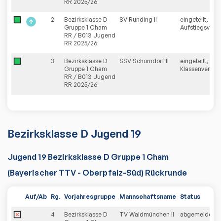
RR 2025/26
2
Bezirksklasse D
SV Runding II
eingeteilt,
Gruppe 1 Cham
Aufstiegsverzi
RR / B013 Jugend
RR 2025/26
3
Bezirksklasse D
SSV Schorndorf II
eingeteilt,
Gruppe 1 Cham
Klassenverblei
RR / B013 Jugend
RR 2025/26
Bezirksklasse D Jugend 19
Jugend 19 Bezirksklasse D Gruppe 1 Cham
(Bayerischer TTV - Oberpfalz-Süd) Rückrunde
Auf/Ab
Rg.
Vorjahresgruppe
Mannschaftsname
Status
4
Bezirksklasse D
TV Waldmünchen II
abgemeldet