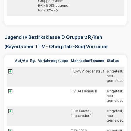
Gruppe 1 Cham
RR / B013 Jugend
RR 2025/26
Jugend 19 Bezirksklasse D Gruppe 2 R/Keh
(Bayerischer TTV - Oberpfalz-Süd) Vorrunde
Auf/Ab
Rg.
Vorjahresgruppe
Mannschaftsname
Status
TB/ASV Regenstauf
eingeteilt,
III
neu
gemeldet
TV 04 Hemau II
eingeteilt,
neu
gemeldet
TSV Kareth-
eingeteilt,
Lappersdorf II
neu
gemeldet
TTV 1980
eingeteilt,