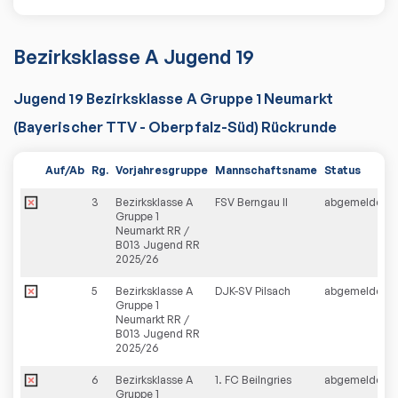
Bezirksklasse A Jugend 19
Jugend 19 Bezirksklasse A Gruppe 1 Neumarkt
(Bayerischer TTV - Oberpfalz-Süd) Rückrunde
Auf/Ab
Rg.
Vorjahresgruppe
Mannschaftsname
Status
3
Bezirksklasse A
FSV Berngau II
abgemeldet
Gruppe 1
Neumarkt RR /
B013 Jugend RR
2025/26
5
Bezirksklasse A
DJK-SV Pilsach
abgemeldet
Gruppe 1
Neumarkt RR /
B013 Jugend RR
2025/26
6
Bezirksklasse A
1. FC Beilngries
abgemeldet
Gruppe 1