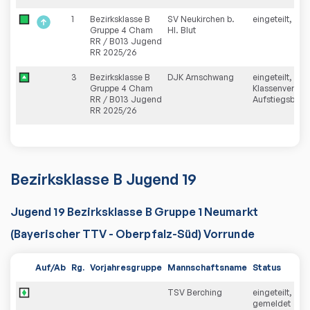
1
Bezirksklasse B
SV Neukirchen b.
eingeteilt, Auf
Gruppe 4 Cham
Hl. Blut
RR / B013 Jugend
RR 2025/26
3
Bezirksklasse B
DJK Arnschwang
eingeteilt,
Gruppe 4 Cham
Klassenverblei
RR / B013 Jugend
Aufstiegsberei
RR 2025/26
Bezirksklasse B Jugend 19
Jugend 19 Bezirksklasse B Gruppe 1 Neumarkt
(Bayerischer TTV - Oberpfalz-Süd) Vorrunde
Auf/Ab
Rg.
Vorjahresgruppe
Mannschaftsname
Status
TSV Berching
eingeteilt, neu
gemeldet