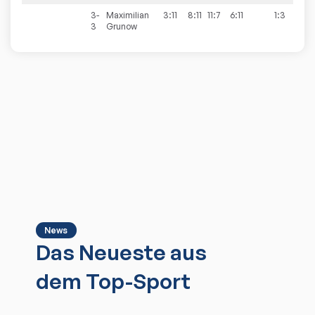
3-
Maximilian
3:11
8:11
11:7
6:11
1:3
3
Grunow
News
Das Neueste aus
dem Top-Sport