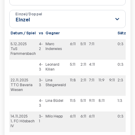
Einzel/Doppel
Datum / Spiel
vs
Gegner
Sätze
Sp
5.12.2025
4-
Marc
6:11
5:11
7:11
0:3
0:
TuS
2
Inderwies
Frammersbach
4-
Leonard
5:11
2:11
4:11
0:3
3
Kilian
22.11.2025
3-
Lina
11:8
2:11
7:11
11:9
9:11
2:3
0:
TTC Bavaria
3
Steigerwald
Wiesen
4-
Lina
Büdel
11:5
5:11
9:11
8:11
1:3
3
14.11.2025
3-
Milo
Hepp
6:11
6:11
6:11
0:3
1:
1. FC Hösbach
1
IV