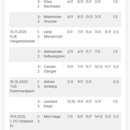
3-
Silas
6:11
8:11
11:9
2:11
1:3
2
Reichwein
3-
Maximilian
6:11
8:11
13:11
3:11
1:3
3
Grunow
10.11.2025
1-
Lena
5:11
7:11
11:4
11:6
8:11
2:3
2:
DJK
2
Mlynarczyk
Heigenbrücken
2-
Aleksander
2:11
6:11
11:7
7:11
1:3
2
Kutkuregovic
3-
Carolin
11:9
7:11
11:7
10:12
11:7
3:2
2
Gänger
10.10.2025
1-
Adrian
3:11
9:11
3:11
0:3
0:
TuS
3
Amberg
Frammersbach
3-
Leonard
12:10
9:11
4:11
3:11
1:3
3
Kilian
19.9.2025
1-
Milo
Hepp
7:11
5:11
11:9
14:12
3:11
2:3
0:
1. FC Hösbach
3
IV