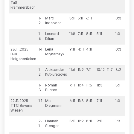
TuS
Frammersbach
1-
Marc
8:11
5:11
6:11
0:3
2
Inderwies
1-
Leonard
11:8
7:11
8:11
5:11
1:3
3
Kilian
28.11.2025
1-1
Lena
9:11
4:11
4:11
0:3
4:
DJK
Mlynarczyk
Heigenbrücken
1-
Aleksander
11:6
11:9
7:11
10:12
11:7
3:2
2
Kutkuregovic
1-
Roman
7:11
11:4
11:6
11:3
3:1
3
Buntov
22.11.2025
1-1
Mia
6:11
11:8
8:11
7:11
1:3
0:1
TTC Bavaria
Diegmann
Wiesen
2-
Hannah
3:11
11:9
8:11
9:11
1:3
1
Stenger