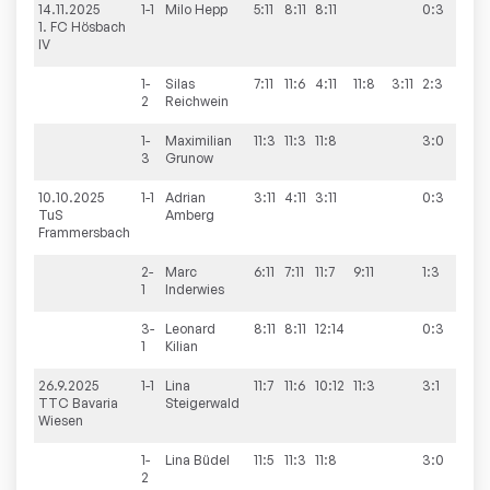
14.11.2025
1-1
Milo
Hepp
5:11
8:11
8:11
0:3
1:9
1. FC Hösbach
IV
1-
Silas
7:11
11:6
4:11
11:8
3:11
2:3
2
Reichwein
1-
Maximilian
11:3
11:3
11:8
3:0
3
Grunow
10.10.2025
1-1
Adrian
3:11
4:11
3:11
0:3
0:1
TuS
Amberg
Frammersbach
2-
Marc
6:11
7:11
11:7
9:11
1:3
1
Inderwies
3-
Leonard
8:11
8:11
12:14
0:3
1
Kilian
26.9.2025
1-1
Lina
11:7
11:6
10:12
11:3
3:1
5:5
TTC Bavaria
Steigerwald
Wiesen
1-
Lina
Büdel
11:5
11:3
11:8
3:0
2