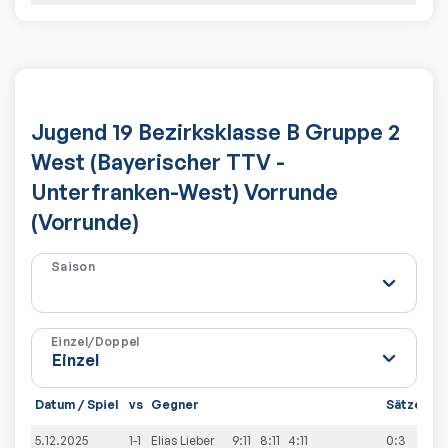
Jugend 19 Bezirksklasse B Gruppe 2
West (Bayerischer TTV -
Unterfranken-West) Vorrunde
(Vorrunde)
Saison
Einzel/Doppel
Datum / Spiel
vs
Gegner
Sätze
Sp
5.12.2025
1-1
Elias
Lieber
9:11
8:11
4:11
0:3
0:1