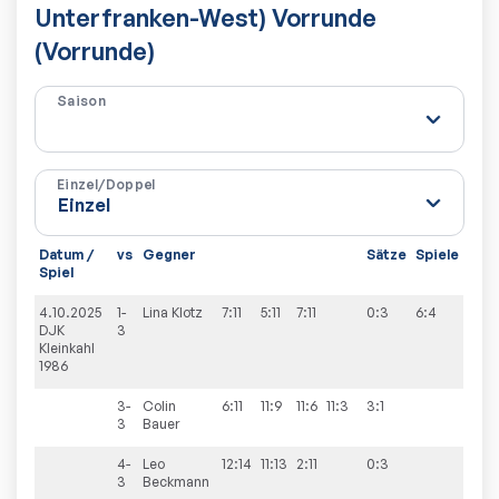
Unterfranken-West) Vorrunde
(Vorrunde)
Saison
Einzel/Doppel
Datum /
vs
Gegner
Sätze
Spiele
Spiel
4.10.2025
1-
Lina
Klotz
7:11
5:11
7:11
0:3
6:4
DJK
3
Kleinkahl
1986
3-
Colin
6:11
11:9
11:6
11:3
3:1
3
Bauer
4-
Leo
12:14
11:13
2:11
0:3
3
Beckmann