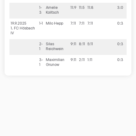
1-
Amelie
11:9
11:5
11:8
3:0
3
Kolitsch
19.9.2025
1-1
Milo
Hepp
7:11
7:11
7:11
0:3
0:1
1. FC Hösbach
IV
2-
Silas
9:11
8:11
5:11
0:3
1
Reichwein
3-
Maximilian
9:11
2:11
1:11
0:3
1
Grunow