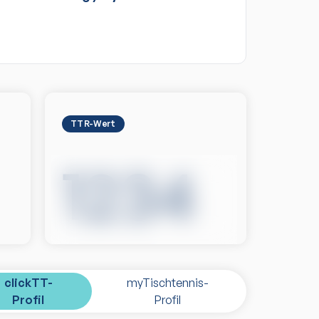
TTR-Wert
1234
clickTT-
myTischtennis-
Profil
Profil