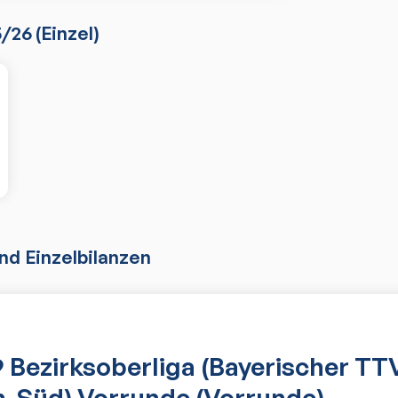
5/26
(
Einzel
)
d Einzelbilanzen
 Bezirksoberliga (Bayerischer TTV
-Süd) Vorrunde (Vorrunde)