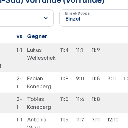
Einzel/Doppel
vs
Gegner
1-1
Lukas
11:4
11:1
11:9
Welleschek
f
2-
Fabian
11:8
9:11
11:5
3:11
11
1
Koneberg
3-
Tobias
11:5
11:6
11:8
1
Koneberg
1-1
Antonia
11:9
11:7
7:11
12:10
Wind