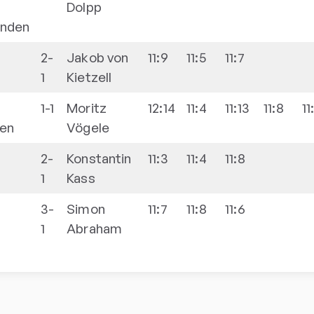
Dolpp
enden
2-
Jakob
von
11:9
11:5
11:7
1
Kietzell
1-1
Moritz
12:14
11:4
11:13
11:8
11
en
Vögele
2-
Konstantin
11:3
11:4
11:8
1
Kass
3-
Simon
11:7
11:8
11:6
1
Abraham