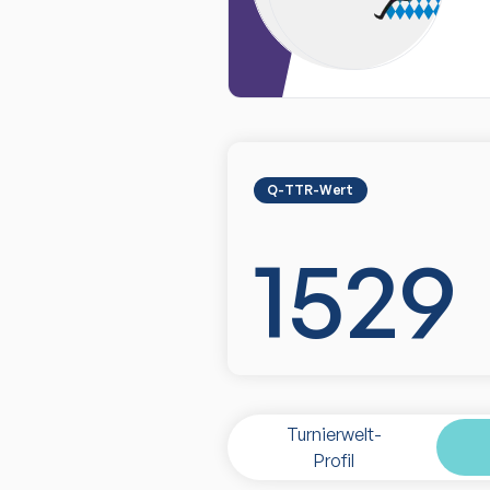
Q-TTR-Wert
1529
Turnierwelt-
Profil