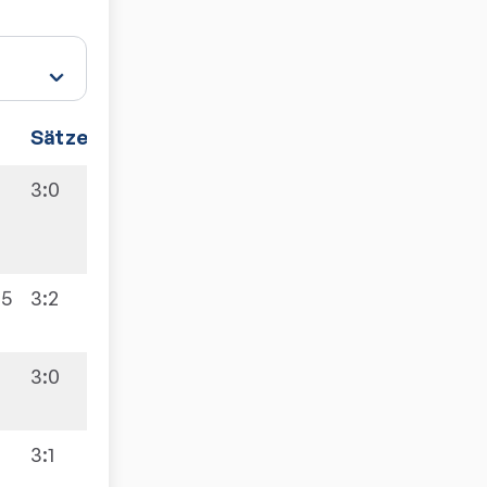
Sätze
Spiele
3:0
5:5
:5
3:2
3:0
3:1
8:2