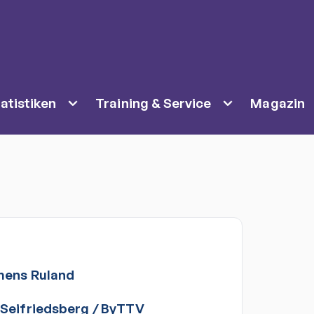
atistiken
Training & Service
Magazin
mens
Ruland
Seifriedsberg
/
ByTTV