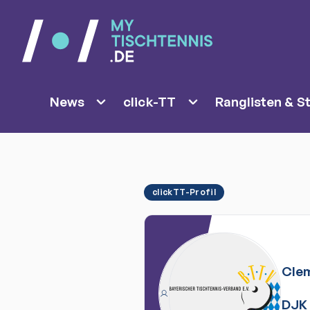
News
click-TT
Ranglisten & St
clickTT-Profil
Cle
DJK 