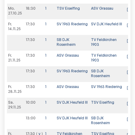
Mo.
18:30
1
TSV Eiselfing
ASV Grassau
27.10.25
Fr.
17:30
1
SV 1963 Riedering
SV DJK Heufeld III
14.11.25
17:30
1
SB DJK
TV Feldkirchen
Rosenheim
1903
Fr.
17:30
1
ASV Grassau
TV Feldkirchen
21.11.25
1903
17:30
1
SV 1963 Riedering
SB DJK
Rosenheim
Fr.
17:30
1
ASV Grassau
SV 1963 Riedering
28.11.25
Sa.
10:00
1
SV DJK Heufeld III
TSV Eiselfing
29.11.25
13:00
1
SV DJK Heufeld III
SB DJK
Rosenheim
Fr.
17:30
v
1
TV Feldkirchen
TSV Eiselfing