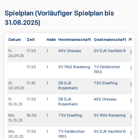
Spielplan
(Vorläufiger Spielplan bis
31.08.2025)
Datum
Zeit
Halle
Heimmannschaft
Gastmannschaft
PDF
Fr.
17:30
1
ASV Grassau
SV DJK Heufeld III
26.09.25
17:30
1
SV 1963 Riedering
TV Feldkirchen
1903
Di.
17:45
1
SB DJK
TSV Eiselfing
30.09.25
Rosenheim
Fr.
17:30
1
SB DJK
ASV Grassau
10.10.25
Rosenheim
Mo.
18:30
1
TSV Eiselfing
SV 1963 Riedering
13.10.25
Mo.
17:30
1
TV Feldkirchen
SV DJK Heufeld III
20.10.25
1903