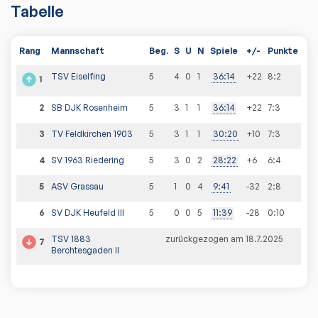
Tabelle
Rang
Mannschaft
Beg.
S
U
N
Spiele
+/-
Punkte
TSV Eiselfing
5
4
0
1
36
:
14
+22
8
:
2
1
2
SB DJK Rosenheim
5
3
1
1
36
:
14
+22
7
:
3
3
TV Feldkirchen 1903
5
3
1
1
30
:
20
+10
7
:
3
4
SV 1963 Riedering
5
3
0
2
28
:
22
+6
6
:
4
5
ASV Grassau
5
1
0
4
9
:
41
-32
2
:
8
6
SV DJK Heufeld III
5
0
0
5
11
:
39
-28
0
:
10
TSV 1883
zurückgezogen am 18.7.2025
7
Berchtesgaden II