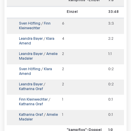
Einzel
33:48
Sven Höfling
/
Finn
6
3
:
3
Kleinwechter
Leandra Bayer
/
Klara
4
2
:
2
Amend
Leandra Bayer
/
Amelie
2
1
:
1
Madaler
Sven Höfling
/
Klara
2
0
:
2
Amend
Leandra Bayer
/
2
0
:
2
Katharina Graf
Finn Kleinwechter
/
1
0
:
1
Katharina Graf
Katharina Graf
/
Amelie
1
0
:
1
Madaler
"kampflos"-Doppel
1
:
0