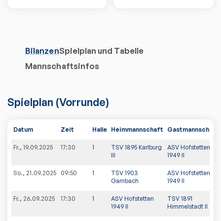
Bilanzen
Spielplan und Tabelle
Mannschaftsinfos
Spielplan
(
Vorrunde
)
Datum
Zeit
Halle
Heimmannschaft
Gastmannschaft
Fr., 19.09.2025
17:30
1
TSV 1895 Karlburg
ASV Hofstetten
III
1949 II
So., 21.09.2025
09:50
1
TSV 1903
ASV Hofstetten
Gambach
1949 II
Fr., 26.09.2025
17:30
1
ASV Hofstetten
TSV 1891
1949 II
Himmelstadt II