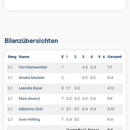
Bilanzübersichten
Rang
Name
E
1
2
3
4
5
6
Gesamt
2
.
1
Finn Kleinwechter
7
4:3
3:4
7
:
7
2
.
1
Amelie Madaler
2
0:2
0:2
0
:
4
2
.
1
Leandra Bayer
8
1:7
3:5
4
:
12
2
.
1
Klara Amend
7
0:2
0:2
3:2
2:3
5
:
9
2
.
1
Katharina Graf
5
0:1
0:1
0:4
0:4
0
:
10
2
.
7
Sven Höfling
7
3:4
5:2
8
:
6
"kampflos"-Einzel
9
:
0