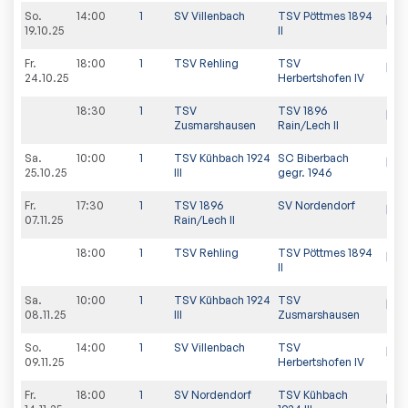
So.
14:00
1
SV Villenbach
TSV Pöttmes 1894
19.10.25
II
Fr.
18:00
1
TSV Rehling
TSV
24.10.25
Herbertshofen IV
18:30
1
TSV
TSV 1896
Zusmarshausen
Rain/Lech II
Sa.
10:00
1
TSV Kühbach 1924
SC Biberbach
25.10.25
III
gegr. 1946
Fr.
17:30
1
TSV 1896
SV Nordendorf
07.11.25
Rain/Lech II
18:00
1
TSV Rehling
TSV Pöttmes 1894
II
Sa.
10:00
1
TSV Kühbach 1924
TSV
08.11.25
III
Zusmarshausen
So.
14:00
1
SV Villenbach
TSV
09.11.25
Herbertshofen IV
Fr.
18:00
1
SV Nordendorf
TSV Kühbach