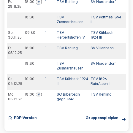
Fr.
18:00
v
1
TSV Rehling
SV Nordendorf
28.11.25
18:30
1
TSV
TSV Pöttmes 1894
Zusmarshausen
II
So.
09:30
1
TSV
TSV Kühbach
30.11.25
Herbertshofen IV
1924 III
Fr.
18:00
1
TSV Rehling
SV Villenbach
05.12.25
18:30
1
TSV
SV Nordendorf
Zusmarshausen
Sa.
10:00
1
TSV Kühbach 1924
TSV 1896
06.12.25
III
Rain/Lech II
Mo.
18:00
v
1
SC Biberbach
TSV Rehling
08.12.25
gegr. 1946
PDF-Version
Gruppenspielplan