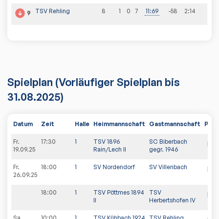
TSV Rehling
8
1
0
7
11
:
69
-58
2
:
14
9
Spielplan
(Vorläufiger Spielplan bis
31.08.2025)
Datum
Zeit
Halle
Heimmannschaft
Gastmannschaft
PDF
Fr.
17:30
1
TSV 1896
SC Biberbach
19.09.25
Rain/Lech II
gegr. 1946
Fr.
18:00
1
SV Nordendorf
SV Villenbach
26.09.25
18:00
1
TSV Pöttmes 1894
TSV
II
Herbertshofen IV
Sa.
10:00
1
TSV Kühbach 1924
TSV Rehling