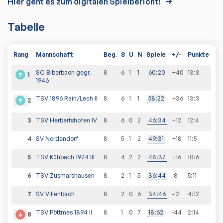
Hier geht es zum digitalen Spielbericht!
Tabelle
Rang
Mannschaft
Beg.
S
U
N
Spiele
+/-
Punkte
SC Biberbach gegr.
8
6
1
1
60
:
20
+40
13
:
3
1
1946
TSV 1896 Rain/Lech II
8
6
1
1
58
:
22
+36
13
:
3
2
3
TSV Herbertshofen IV
8
6
0
2
46
:
34
+12
12
:
4
4
SV Nordendorf
8
5
1
2
49
:
31
+18
11
:
5
5
TSV Kühbach 1924 III
8
4
2
2
48
:
32
+16
10
:
6
6
TSV Zusmarshausen
8
2
1
5
36
:
44
-8
5
:
11
7
SV Villenbach
8
2
0
6
34
:
46
-12
4
:
12
TSV Pöttmes 1894 II
8
1
0
7
18
:
62
-44
2
:
14
8