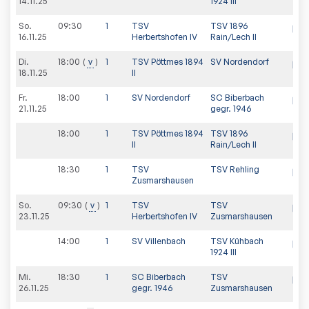
14.11.25
1924 III
So.
09:30
1
TSV
TSV 1896
16.11.25
Herbertshofen IV
Rain/Lech II
Di.
18:00
v
1
TSV Pöttmes 1894
SV Nordendorf
18.11.25
II
Fr.
18:00
1
SV Nordendorf
SC Biberbach
21.11.25
gegr. 1946
18:00
1
TSV Pöttmes 1894
TSV 1896
II
Rain/Lech II
18:30
1
TSV
TSV Rehling
Zusmarshausen
So.
09:30
v
1
TSV
TSV
23.11.25
Herbertshofen IV
Zusmarshausen
14:00
1
SV Villenbach
TSV Kühbach
1924 III
Mi.
18:30
1
SC Biberbach
TSV
26.11.25
gegr. 1946
Zusmarshausen