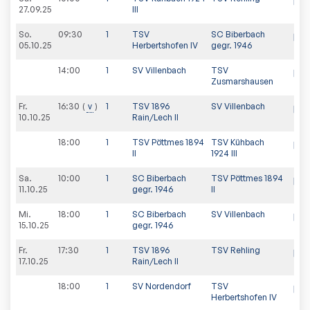
27.09.25
III
So.
09:30
1
TSV
SC Biberbach
05.10.25
Herbertshofen IV
gegr. 1946
14:00
1
SV Villenbach
TSV
Zusmarshausen
Fr.
16:30
v
1
TSV 1896
SV Villenbach
10.10.25
Rain/Lech II
18:00
1
TSV Pöttmes 1894
TSV Kühbach
II
1924 III
Sa.
10:00
1
SC Biberbach
TSV Pöttmes 1894
11.10.25
gegr. 1946
II
Mi.
18:00
1
SC Biberbach
SV Villenbach
15.10.25
gegr. 1946
Fr.
17:30
1
TSV 1896
TSV Rehling
17.10.25
Rain/Lech II
18:00
1
SV Nordendorf
TSV
Herbertshofen IV