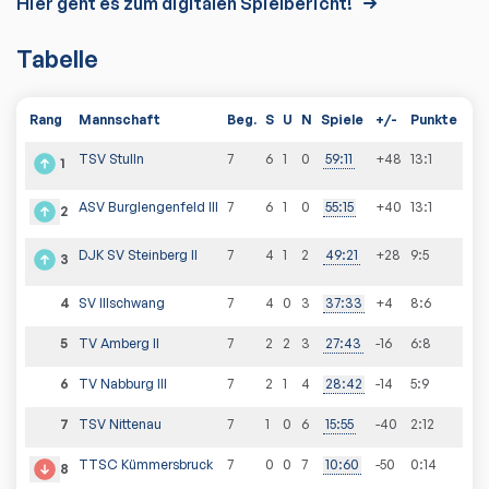
Hier geht es zum digitalen Spielbericht!
Tabelle
Rang
Mannschaft
Beg.
S
U
N
Spiele
+/-
Punkte
TSV Stulln
7
6
1
0
59
:
11
+48
13
:
1
1
ASV Burglengenfeld III
7
6
1
0
55
:
15
+40
13
:
1
2
DJK SV Steinberg II
7
4
1
2
49
:
21
+28
9
:
5
3
4
SV Illschwang
7
4
0
3
37
:
33
+4
8
:
6
5
TV Amberg II
7
2
2
3
27
:
43
-16
6
:
8
6
TV Nabburg III
7
2
1
4
28
:
42
-14
5
:
9
7
TSV Nittenau
7
1
0
6
15
:
55
-40
2
:
12
TTSC Kümmersbruck
7
0
0
7
10
:
60
-50
0
:
14
8