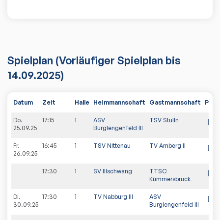
Spielplan
(Vorläufiger Spielplan bis
14.09.2025)
Datum
Zeit
Halle
Heimmannschaft
Gastmannschaft
PDF
Do.
17:15
1
ASV
TSV Stulln
25.09.25
Burglengenfeld III
Fr.
16:45
1
TSV Nittenau
TV Amberg II
26.09.25
17:30
1
SV Illschwang
TTSC
Kümmersbruck
Di.
17:30
1
TV Nabburg III
ASV
30.09.25
Burglengenfeld III