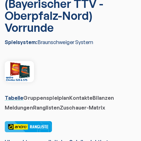
(Bayerischer TTV -
Oberpfalz-Nord)
Vorrunde
Spielsystem:
Braunschweiger System
Tabelle
Gruppenspielplan
Kontakte
Bilanzen
Meldungen
Ranglisten
Zuschauer-Matrix