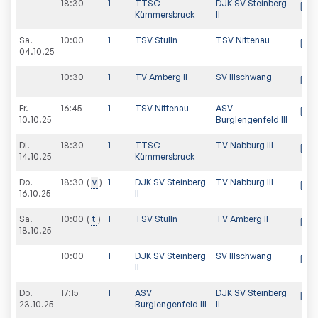
18:30
1
TTSC
DJK SV Steinberg
Kümmersbruck
II
Sa.
10:00
1
TSV Stulln
TSV Nittenau
04.10.25
10:30
1
TV Amberg II
SV Illschwang
Fr.
16:45
1
TSV Nittenau
ASV
10.10.25
Burglengenfeld III
Di.
18:30
1
TTSC
TV Nabburg III
14.10.25
Kümmersbruck
Do.
18:30
v
1
DJK SV Steinberg
TV Nabburg III
16.10.25
II
Sa.
10:00
t
1
TSV Stulln
TV Amberg II
18.10.25
10:00
1
DJK SV Steinberg
SV Illschwang
II
Do.
17:15
1
ASV
DJK SV Steinberg
23.10.25
Burglengenfeld III
II