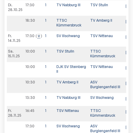
Di.
17:30
1
TV Nabburg III
TSV Stulln
28.10.25
18:30
1
TTSC
TV Amberg II
Kümmersbruck
Fr.
17:30
v
1
SV Illschwang
TSV Nittenau
14.11.25
Sa.
10:00
1
TSV Stulln
TTSC
15.11.25
Kümmersbruck
10:00
1
DJK SV Steinberg
TSV Nittenau
II
10:30
1
TV Amberg II
ASV
Burglengenfeld III
13:30
1
TV Nabburg III
SV Illschwang
Fr.
16:45
1
TSV Nittenau
TTSC
28.11.25
Kümmersbruck
17:30
1
SV Illschwang
ASV
Burglengenfeld III