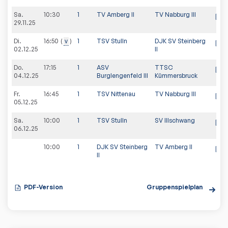
Sa.
10:30
1
TV Amberg II
TV Nabburg III
29.11.25
Di.
16:50
v
1
TSV Stulln
DJK SV Steinberg
02.12.25
II
Do.
17:15
1
ASV
TTSC
04.12.25
Burglengenfeld III
Kümmersbruck
Fr.
16:45
1
TSV Nittenau
TV Nabburg III
05.12.25
Sa.
10:00
1
TSV Stulln
SV Illschwang
06.12.25
10:00
1
DJK SV Steinberg
TV Amberg II
II
PDF-Version
Gruppenspielplan