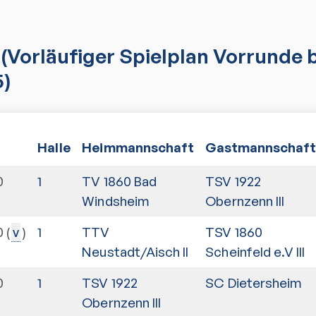
(Vorläufiger Spielplan Vorrunde b
5)
Halle
Heimmannschaft
Gastmannschaf
0
1
TV 1860 Bad
TSV 1922
Windsheim
Obernzenn III
0
1
TTV
TSV 1860
v
Neustadt/Aisch II
Scheinfeld e.V III
0
1
TSV 1922
SC Dietersheim
Obernzenn III