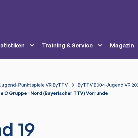
atistiken
Training & Service
Magazin
Jugend-Punktspiele VR ByTTV
ByTTV B004 Jugend VR 20
se C Gruppe 1 Nord (Bayerischer TTV) Vorrunde
d 19