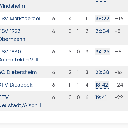
Windsheim
TSV Marktbergel
6
4
1
1
+16
38
:
22
TSV 1922
6
3
1
2
-8
26
:
34
Obernzenn III
TSV 1860
6
3
0
3
+8
34
:
26
Scheinfeld e.V III
SC Dietersheim
6
2
1
3
-16
22
:
38
DTV Diespeck
6
1
1
4
-24
18
:
42
TTV
6
0
0
6
-22
19
:
41
Neustadt/Aisch II