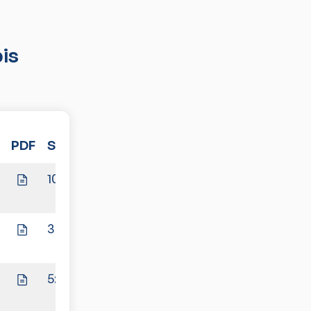
is
t
PDF
Spiele
10:0
3:7
5:5