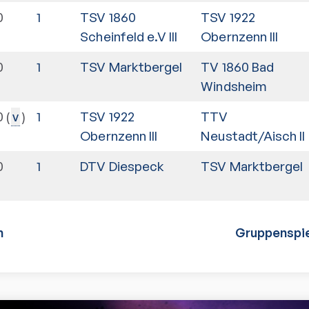
0
1
TSV 1860
TSV 1922
Scheinfeld e.V III
Obernzenn III
0
1
TSV Marktbergel
TV 1860 Bad
Windsheim
0
1
TSV 1922
TTV
v
Obernzenn III
Neustadt/Aisch II
0
1
DTV Diespeck
TSV Marktbergel
n
Gruppenspie