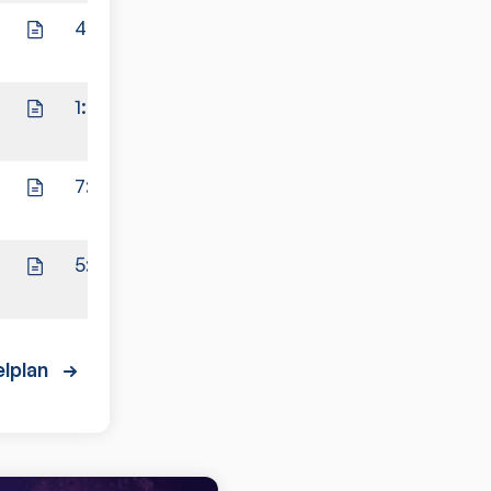
4:6
1:9
7:3
5:5
lplan