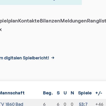
ielplan
Kontakte
Bilanzen
Meldungen
Ranglis
x
m digitalen Spielbericht!
Mannschaft
Beg.
S
U
N
Spiele
+/-
TV 1860 Bad
6
6
0
0
+46
53
:
7