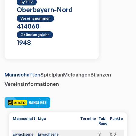
ByTTV
Oberbayern-Nord
Vereinsnummer
414060
Gründungsjahr
1948
Mannschaften
Spielplan
Meldungen
Bilanzen
Vereinsinformationen
Mannschaft
Liga
Termine
Tab.
Punkte
Rang
Erwachsene
Erwachsene
9
0
:
0