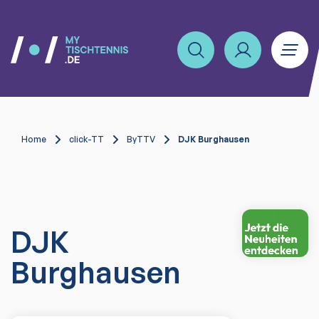
Home
click-TT
ByTTV
DJK Burghausen
DJK
Burghausen