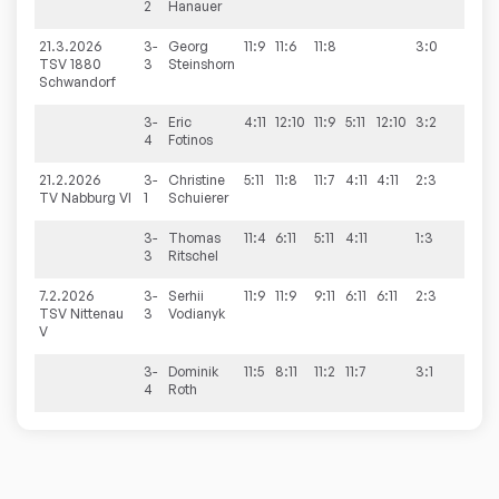
2
Hanauer
21.3.2026
3-
Georg
11:9
11:6
11:8
3:0
4:6
TSV 1880
3
Steinshorn
Schwandorf
3-
Eric
4:11
12:10
11:9
5:11
12:10
3:2
4
Fotinos
21.2.2026
3-
Christine
5:11
11:8
11:7
4:11
4:11
2:3
5:5
TV Nabburg VI
1
Schuierer
3-
Thomas
11:4
6:11
5:11
4:11
1:3
3
Ritschel
7.2.2026
3-
Serhii
11:9
11:9
9:11
6:11
6:11
2:3
7:3
TSV Nittenau
3
Vodianyk
V
3-
Dominik
11:5
8:11
11:2
11:7
3:1
4
Roth