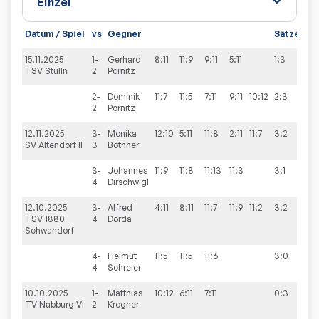
Datum / Spiel
vs
Gegner
Sätze
Sp
15.11.2025
1-
Gerhard
8:11
11:9
9:11
5:11
1:3
3:7
TSV Stulln
2
Pornitz
2-
Dominik
11:7
11:5
7:11
9:11
10:12
2:3
2
Pornitz
12.11.2025
3-
Monika
12:10
5:11
11:8
2:11
11:7
3:2
3:7
SV Altendorf II
3
Bothner
3-
Johannes
11:9
11:8
11:13
11:3
3:1
4
Dirschwigl
12.10.2025
3-
Alfred
4:11
8:11
11:7
11:9
11:2
3:2
6:4
TSV 1880
4
Dorda
Schwandorf
4-
Helmut
11:5
11:5
11:6
3:0
4
Schreier
10.10.2025
1-
Matthias
10:12
6:11
7:11
0:3
1:9
TV Nabburg VI
2
Krogner