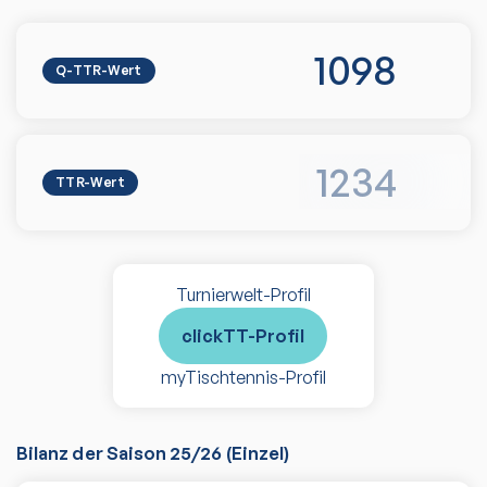
1098
Q-TTR-Wert
1234
TTR-Wert
Turnierwelt-Profil
clickTT-Profil
myTischtennis-Profil
Bilanz der Saison
25/26
(
Einzel
)