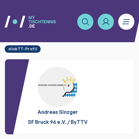
clickTT-Profil
Andreas
Sinzger
SF Bruck 96 e.V.
/
ByTTV