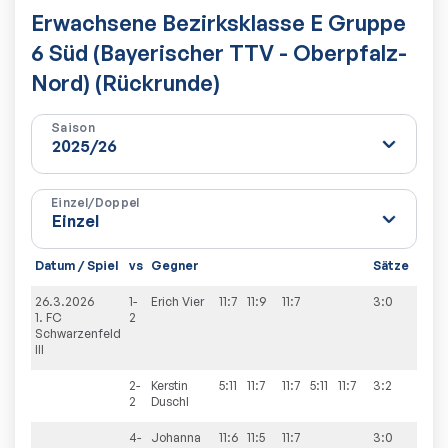
Erwachsene Bezirksklasse E Gruppe
6 Süd (Bayerischer TTV - Oberpfalz-
Nord) (Rückrunde)
Saison
Einzel/Doppel
Datum / Spiel
vs
Gegner
Sätze
Spie
26.3.2026
1-
Erich
Vier
11:7
11:9
11:7
3:0
9:1
1. FC
2
Schwarzenfeld
III
2-
Kerstin
5:11
11:7
11:7
5:11
11:7
3:2
2
Duschl
4-
Johanna
11:6
11:5
11:7
3:0