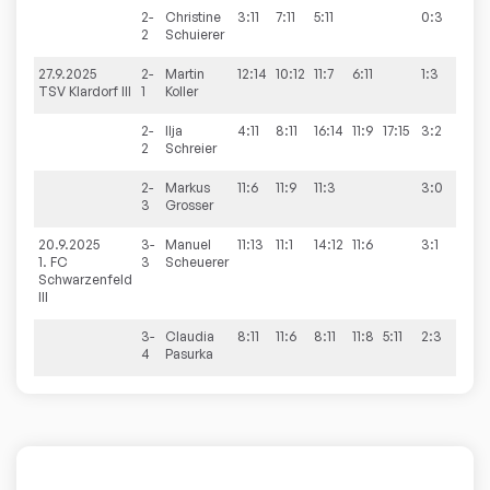
2-
Christine
3:11
7:11
5:11
0:3
2
Schuierer
27.9.2025
2-
Martin
12:14
10:12
11:7
6:11
1:3
6:4
TSV Klardorf III
1
Koller
2-
Ilja
4:11
8:11
16:14
11:9
17:15
3:2
2
Schreier
2-
Markus
11:6
11:9
11:3
3:0
3
Grosser
20.9.2025
3-
Manuel
11:13
11:1
14:12
11:6
3:1
6:4
1. FC
3
Scheuerer
Schwarzenfeld
III
3-
Claudia
8:11
11:6
8:11
11:8
5:11
2:3
4
Pasurka