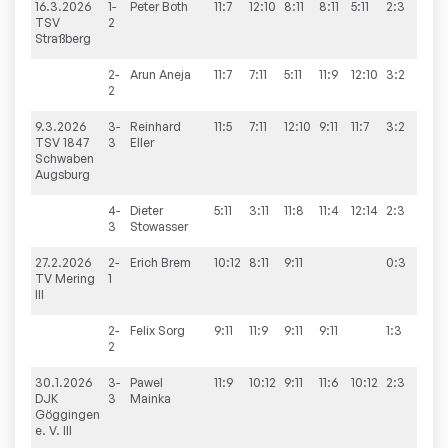
16.3.2026
1-
Peter
Both
11:7
12:10
8:11
8:11
5:11
2:3
4:
TSV
2
Straßberg
2-
Arun
Aneja
11:7
7:11
5:11
11:9
12:10
3:2
2
9.3.2026
3-
Reinhard
11:5
7:11
12:10
9:11
11:7
3:2
4:
TSV 1847
3
Eller
Schwaben
Augsburg
4-
Dieter
5:11
3:11
11:8
11:4
12:14
2:3
3
Stowasser
27.2.2026
2-
Erich
Brem
10:12
8:11
9:11
0:3
4:
TV Mering
1
III
2-
Felix
Sorg
9:11
11:9
9:11
9:11
1:3
2
30.1.2026
3-
Pawel
11:9
10:12
9:11
11:6
10:12
2:3
3:7
DJK
3
Mainka
Göggingen
e. V. III