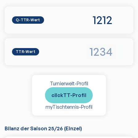
1212
Q-TTR-Wert
1234
TTR-Wert
Turnierwelt-Profil
clickTT-Profil
myTischtennis-Profil
Bilanz der Saison
25/26
(
Einzel
)