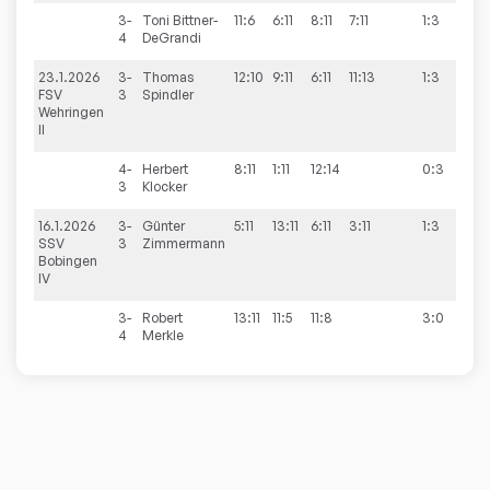
3-
Toni
Bittner-
11:6
6:11
8:11
7:11
1:3
4
DeGrandi
23.1.2026
3-
Thomas
12:10
9:11
6:11
11:13
1:3
1:9
FSV
3
Spindler
Wehringen
II
4-
Herbert
8:11
1:11
12:14
0:3
3
Klocker
16.1.2026
3-
Günter
5:11
13:11
6:11
3:11
1:3
5:5
SSV
3
Zimmermann
Bobingen
IV
3-
Robert
13:11
11:5
11:8
3:0
4
Merkle