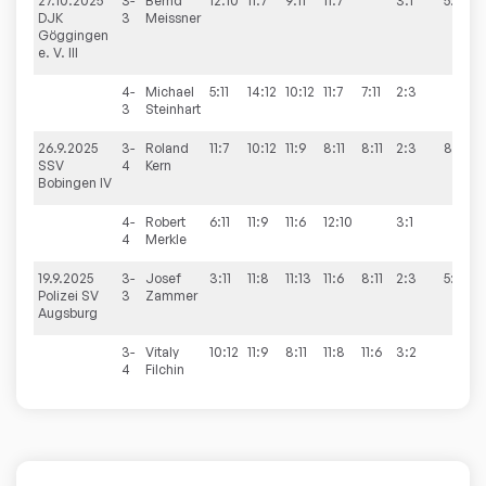
27.10.2025
3-
Bernd
12:10
11:7
9:11
11:7
3:1
5:5
DJK
3
Meissner
Göggingen
e. V. III
4-
Michael
5:11
14:12
10:12
11:7
7:11
2:3
3
Steinhart
26.9.2025
3-
Roland
11:7
10:12
11:9
8:11
8:11
2:3
8:2
SSV
4
Kern
Bobingen IV
4-
Robert
6:11
11:9
11:6
12:10
3:1
4
Merkle
19.9.2025
3-
Josef
3:11
11:8
11:13
11:6
8:11
2:3
5:5
Polizei SV
3
Zammer
Augsburg
3-
Vitaly
10:12
11:9
8:11
11:8
11:6
3:2
4
Filchin