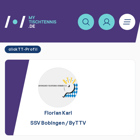
clickTT-Profil
Florian
Karl
SSV Bobingen
/
ByTTV