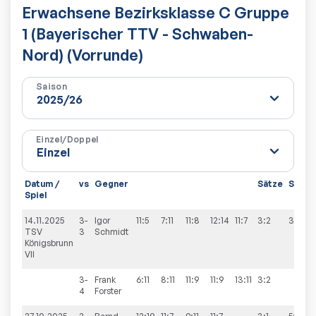
Erwachsene Bezirksklasse C Gruppe
1 (Bayerischer TTV - Schwaben-
Nord) (Vorrunde)
Saison
Einzel/Doppel
Datum /
vs
Gegner
Sätze
Spiele
Spiel
14.11.2025
3-
Igor
11:5
7:11
11:8
12:14
11:7
3:2
3:7
TSV
3
Schmidt
Königsbrunn
VII
3-
Frank
6:11
8:11
11:9
11:9
13:11
3:2
4
Forster