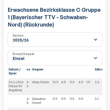
Erwachsene Bezirksklasse C Gruppe
1 (Bayerischer TTV - Schwaben-
Nord) (Rückrunde)
Saison
Einzel/Doppel
Datum /
vs
Gegner
Sätze
Sp
Spiel
24.3.2026
3-
Vitaly
Filchin
13:11
6:11
11:9
4:11
1:11
2:3
4:
Polizei SV
3
Augsburg
4-
Sebastian
11:9
9:11
11:5
11:9
3:1
3
Honert