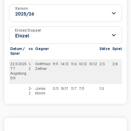
Saison
Einzel/Doppel
Datum /
vs
Gegner
Sätze
Spiele
Spiel
22.9.2025
1-
Gottfried
9:11
14:12
11:6
10:12
10:12
2:3
2:8
TT
2
Zeltner
Augsburg
SG
2-
Jonas
3:11
15:17
11:7
7:11
1:3
2
Klimm