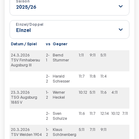
Saison
Einzel/Doppel
Datum / Spiel
vs
Gegner
Sä
24.3.2026
2-
Bernd
1:11
9:11
5:11
0:
TSV Firnhaberau
1
Stummer
Augsburg III
2-
Harald
11:7
11:8
11:4
3:
2
Schiesser
23.3.2026
1-
Werner
10:12
5:11
11:6
4:11
1:3
TSG Augsburg
2
Heckel
1885 V
2-
Sven
11:6
11:7
12:14
10:12
7:11
2:3
2
Schulze
20.3.2026
1-
Klaus
5:11
7:11
9:11
0:
TSV Welden 1904
2
Schönenberg