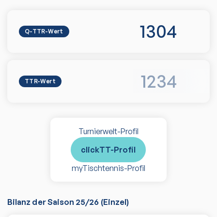
1304
Q-TTR-Wert
1234
TTR-Wert
Turnierwelt-Profil
clickTT-Profil
myTischtennis-Profil
Bilanz der Saison
25/26
(
Einzel
)