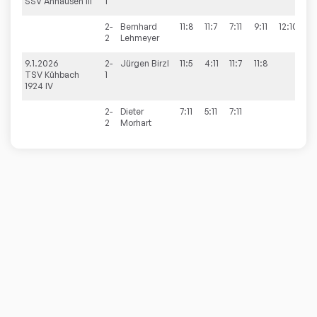
SSV Anhausen III
1
2-
Bernhard
11:8
11:7
7:11
9:11
12:10
3:2
2
Lehmeyer
9.1.2026
2-
Jürgen
Birzl
11:5
4:11
11:7
11:8
3:1
TSV Kühbach
1
1924 IV
2-
Dieter
7:11
5:11
7:11
0:
2
Morhart