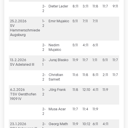
2-
Dieter
Lader
8:11
3:11
11:8
11:7
9:11
2:3
2
25.2.2026
1-
Emir
Mujakic
5:11
7:11
7:11
0:
SV
2
Hammerschmiede
Augsburg
2-
Nedim
5:11
4:11
6:11
0:
2
Mujakic
13.2.2026
2-
Juraj
Blasko
11:9
11:7
1:11
5:11
11:7
3:2
SV Adelsried III
1
2-
Christian
11:6
11:8
8:11
2:11
11:7
3:2
2
Sameit
6.2.2026
1-
Jörg
Frank
11:8
12:10
4:11
11:9
3:1
TSV Gersthofen
2
1909 IV
2-
Musa
Acar
11:7
11:4
11:9
3:
2
23.1.2026
2-
Georg
Math
11:9
10:12
6:11
4:11
1:3