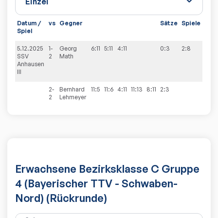
Datum /
vs
Gegner
Sätze
Spiele
Spiel
5.12.2025
1-
Georg
6:11
5:11
4:11
0:3
2:8
SSV
2
Math
Anhausen
III
2-
Bernhard
11:5
11:6
4:11
11:13
8:11
2:3
2
Lehmeyer
Erwachsene Bezirksklasse C Gruppe
4 (Bayerischer TTV - Schwaben-
Nord) (Rückrunde)